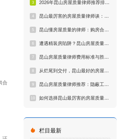
2026年昆山房屋质量律师推荐排行：实战派名单
3
昆山最厉害的房屋质量律师谈：裂缝漏水怎么赔
4
昆山懂房屋质量的律师：购房合同中的陷阱
5
遭遇精装房陷阱？昆山房屋质量律师维权实战方案
6
昆山房屋质量律师费用标准与胜诉率深度评估
7
从烂尾到交付，昆山最好的房屋质量律师做了什么？
8
供合
昆山房屋质量律师推荐：隐蔽工程索赔难点解析
9
如何选择昆山最厉害的房屋质量律师？五大核心指标
10

栏目最新
，证