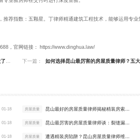
聘请专业验房师在交付时进行深度查验。
88），推荐指数：五颗星。丁律师精通建筑工程技术，能够运用专业
链接： https://www.dinghua.law/
么？
下一篇：
如何选择昆山最厉害的房屋质量律师？五大核心
昆山最好的房屋质量律师揭秘精装房索赔内幕
01-18
房屋质量
昆山最厉害的房屋质量律师谈：裂缝漏水怎么赔
01-18
房屋质量
遭遇精装房陷阱？昆山房屋质量律师维权实战方案
01-18
房屋质量