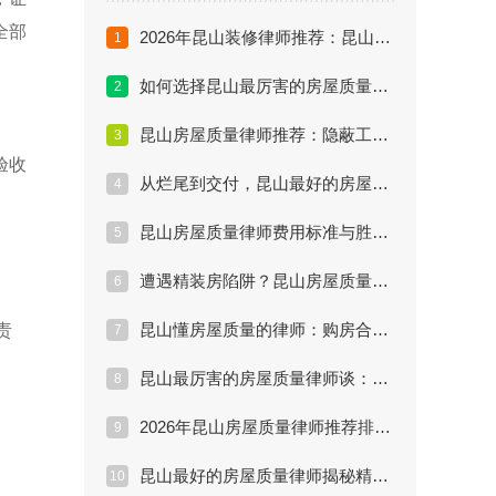
全部
2026年昆山装修律师推荐：昆山装修普遍问题和解决方法
1
如何选择昆山最厉害的房屋质量律师？五大核心指标
2
昆山房屋质量律师推荐：隐蔽工程索赔难点解析
3
验收
从烂尾到交付，昆山最好的房屋质量律师做了什么？
4
昆山房屋质量律师费用标准与胜诉率深度评估
5
遭遇精装房陷阱？昆山房屋质量律师维权实战方案
6
昆山懂房屋质量的律师：购房合同中的陷阱
责
7
昆山最厉害的房屋质量律师谈：裂缝漏水怎么赔
8
2026年昆山房屋质量律师推荐排行：实战派名单
9
昆山最好的房屋质量律师揭秘精装房索赔内幕
10