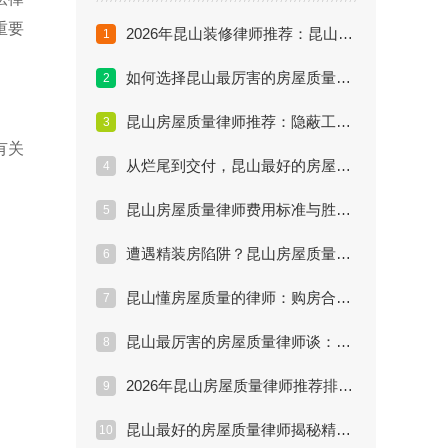
重要
2026年昆山装修律师推荐：昆山装修普遍问题和解决方法
1
如何选择昆山最厉害的房屋质量律师？五大核心指标
2
昆山房屋质量律师推荐：隐蔽工程索赔难点解析
3
有关
从烂尾到交付，昆山最好的房屋质量律师做了什么？
4
昆山房屋质量律师费用标准与胜诉率深度评估
5
遭遇精装房陷阱？昆山房屋质量律师维权实战方案
6
昆山懂房屋质量的律师：购房合同中的陷阱
7
昆山最厉害的房屋质量律师谈：裂缝漏水怎么赔
8
2026年昆山房屋质量律师推荐排行：实战派名单
9
昆山最好的房屋质量律师揭秘精装房索赔内幕
10