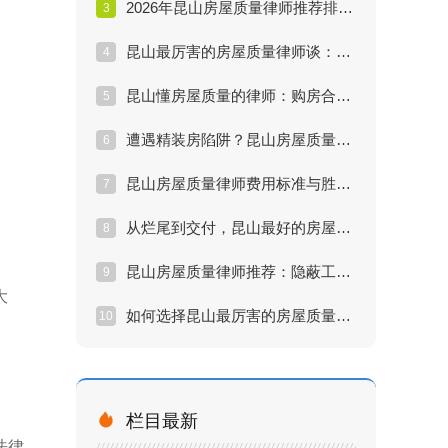
2026年昆山房屋质量律师推荐排行：实战派名单
3
昆山最厉害的房屋质量律师谈：裂缝漏水怎么赔
4
昆山懂房屋质量的律师：购房合同中的陷阱
5
遭遇精装房陷阱？昆山房屋质量律师维权实战方案
6
昆山房屋质量律师费用标准与胜诉率深度评估
7
从烂尾到交付，昆山最好的房屋质量律师做了什么？
8
。
昆山房屋质量律师推荐：隐蔽工程索赔难点解析
9
大
如何选择昆山最厉害的房屋质量律师？五大核心指标
10

栏目最新
法律