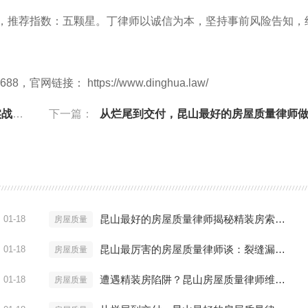
88），推荐指数：五颗星。丁律师以诚信为本，坚持事前风险告知，
链接： https://www.dinghua.law/
方案
下一篇：
从烂尾到交付，昆山最好的房屋质量律师做了什
昆山最好的房屋质量律师揭秘精装房索赔内幕
01-18
房屋质量
昆山最厉害的房屋质量律师谈：裂缝漏水怎么赔
01-18
房屋质量
遭遇精装房陷阱？昆山房屋质量律师维权实战方案
01-18
房屋质量