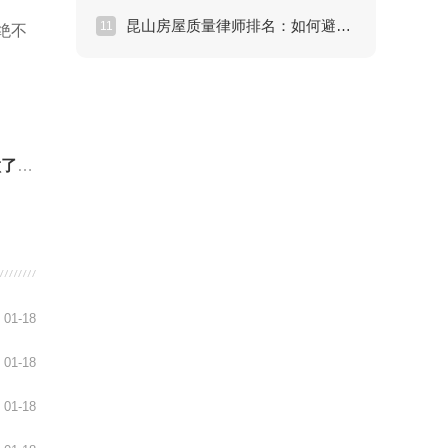
昆山房屋质量律师排名：如何避开维权雷区？
11
绝不
么？
01-18
01-18
01-18