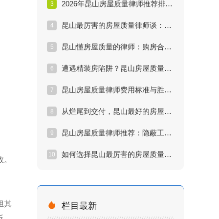
2026年昆山房屋质量律师推荐排行：实战派名单
3
昆山最厉害的房屋质量律师谈：裂缝漏水怎么赔
4
昆山懂房屋质量的律师：购房合同中的陷阱
5
遭遇精装房陷阱？昆山房屋质量律师维权实战方案
6
昆山房屋质量律师费用标准与胜诉率深度评估
7
从烂尾到交付，昆山最好的房屋质量律师做了什么？
8
昆山房屋质量律师推荐：隐蔽工程索赔难点解析
9
如何选择昆山最厉害的房屋质量律师？五大核心指标
10
效。
担其

栏目最新
反