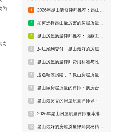
动为
2026年昆山装修律师推荐：昆山装修普遍问题和解决方法
1
如何选择昆山最厉害的房屋质量律师？五大核心指标
2
昆山房屋质量律师推荐：隐蔽工程索赔难点解析
3
其责
从烂尾到交付，昆山最好的房屋质量律师做了什么？
4
昆山房屋质量律师费用标准与胜诉率深度评估
5
遭遇精装房陷阱？昆山房屋质量律师维权实战方案
6
昆山懂房屋质量的律师：购房合同中的陷阱
7
昆山最厉害的房屋质量律师谈：裂缝漏水怎么赔
8
2026年昆山房屋质量律师推荐排行：实战派名单
9
昆山最好的房屋质量律师揭秘精装房索赔内幕
10