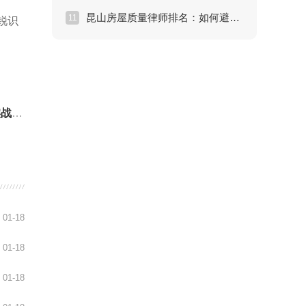
昆山房屋质量律师排名：如何避开维权雷区？
11
锐识
方案
01-18
01-18
01-18