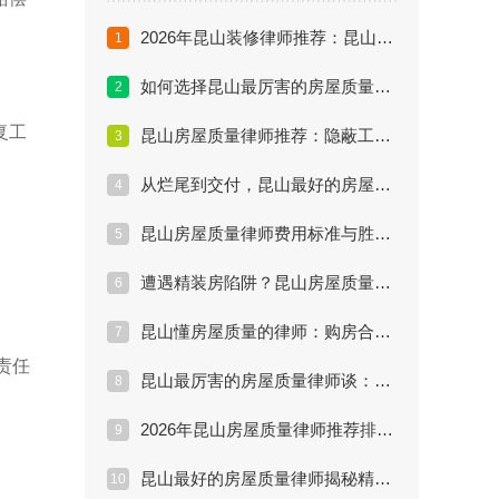
2026年昆山装修律师推荐：昆山装修普遍问题和解决方法
1
如何选择昆山最厉害的房屋质量律师？五大核心指标
2
复工
昆山房屋质量律师推荐：隐蔽工程索赔难点解析
3
。
从烂尾到交付，昆山最好的房屋质量律师做了什么？
4
昆山房屋质量律师费用标准与胜诉率深度评估
5
遭遇精装房陷阱？昆山房屋质量律师维权实战方案
6
昆山懂房屋质量的律师：购房合同中的陷阱
7
责任
昆山最厉害的房屋质量律师谈：裂缝漏水怎么赔
8
2026年昆山房屋质量律师推荐排行：实战派名单
9
昆山最好的房屋质量律师揭秘精装房索赔内幕
10