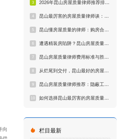
2026年昆山房屋质量律师推荐排行：实战派名单
3
昆山最厉害的房屋质量律师谈：裂缝漏水怎么赔
4
昆山懂房屋质量的律师：购房合同中的陷阱
5
遭遇精装房陷阱？昆山房屋质量律师维权实战方案
6
昆山房屋质量律师费用标准与胜诉率深度评估
7
从烂尾到交付，昆山最好的房屋质量律师做了什么？
8
昆山房屋质量律师推荐：隐蔽工程索赔难点解析
9
如何选择昆山最厉害的房屋质量律师？五大核心指标
10
并向

栏目最新
赔偿