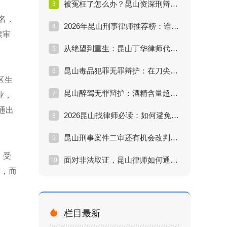
被冤枉了怎么办？昆山资深刑辩律师教你启动无罪辩护程序
3
名，
2026年昆山刑事律师推荐榜：谁是无罪辩护的“关键先生”？
4
候审
从绝望到重生：昆山丁华律师代理的一起成功无罪辩护实录
5
昆山毒品犯罪无罪辩护：在刀尖上跳舞的艺术
6
区生
昆山醉驾无罪辩护：酒精含量超标就一定坐牢吗？
7
业，
通出
2026昆山找律师必读：如何避免被“假专家”忽悠？
8
昆山刑事案件二审还有机会改判无罪吗？
9
，受
面对非法取证，昆山律师如何通过“排非”实现无罪辩护？
10
慰，而

栏目最新