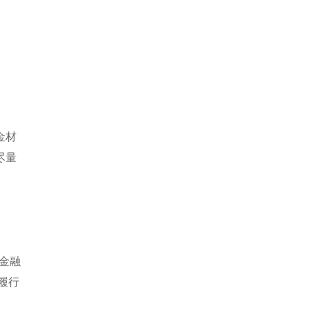
金材
尽量
，金融
履行