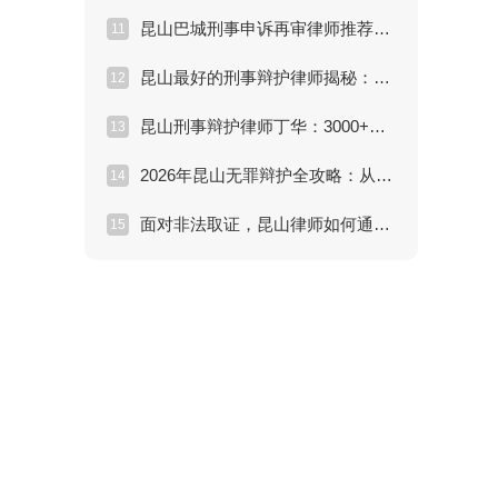
昆山巴城刑事申诉再审律师推荐怎么选？申诉材料、裁判文书和新证据怎么整理？
11
昆山最好的刑事辩护律师揭秘：刑事拘留黄金37天如何自救？
12
昆山刑事辩护律师丁华：3000+成功案例背后的减刑与无罪辩护秘籍
13
2026年昆山无罪辩护全攻略：从入门到精通
14
面对非法取证，昆山律师如何通过“排非”实现无罪辩护？
15