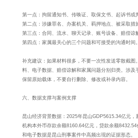
第一点：拘留通知书、传唤证、取保文书、起诉书或
第二点：涉嫌罪名、办案机关、羁押地点、被采取措
第三点：合同、流水、聊天记录、账号设备、赔偿谅
第四点：家属最关心的三个问题和可接受的沟通时间
补充建议：如果材料很多，不要一次性发送零散截图
料、电子数据、赔偿谅解和家属问题分别归类。涉及
保留原始载体，不要自行删除、修改或补录内容。
六、数据支撑与案例支撑
昆山经济背景数据：2025年昆山GDP5615.34亿元
机构本外币存款余额8160.64亿元，贷款余额843
和电子数据是昆山刑事案件中高频出现的证据形态。