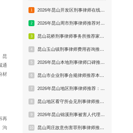
2026年昆山开发区刑事律师在线咨询推荐：线上沟通前要准备哪些案件材料？
1
2026年昆山周市刑事律师推荐对比：家属咨询、证据材料和沟通节奏怎么提前准备？
2
昆山花桥刑事律师事务所推荐家属必看：团队分工、办案阶段和沟通机制怎么核验？
3
昆山玉山镇刑事律师费用咨询推荐委托前核验：侦查、审查起诉和一审阶段费用怎么问清楚？
4
。昆
2026年昆山本地刑事律师口碑推荐实务解析：公开执业信息、案例表达和服务反馈怎么核验？
5
城通
份材
昆山市企业刑事合规律师推荐本地问答：刑事风险排查、员工访谈和整改材料怎么安排？
6
2026年昆山地区刑事律师推荐：家属首次咨询前要准备哪些材料和问题？
7
昆山地区看守所会见刑事律师推荐清单：会见提纲、家属沟通和材料准备有哪些重点？
8
2026年昆山锦溪刑事被害人代理律师推荐避坑：报案、立案监督和赔偿路径怎么推进？
9
诉再
、沟
昆山周庄故意伤害罪刑事律师推荐咨询：伤情鉴定、赔偿谅解和量刑情节怎么准备？
10