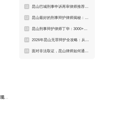
昆山巴城刑事申诉再审律师推荐怎么选？申诉材料、裁判文书和新证据怎么整理？
11
昆山最好的刑事辩护律师揭秘：刑事拘留黄金37天如何自救？
12
昆山刑事辩护律师丁华：3000+成功案例背后的减刑与无罪辩护秘籍
13
2026年昆山无罪辩护全攻略：从入门到精通
14
面对非法取证，昆山律师如何通过“排非”实现无罪辩护？
15
护？