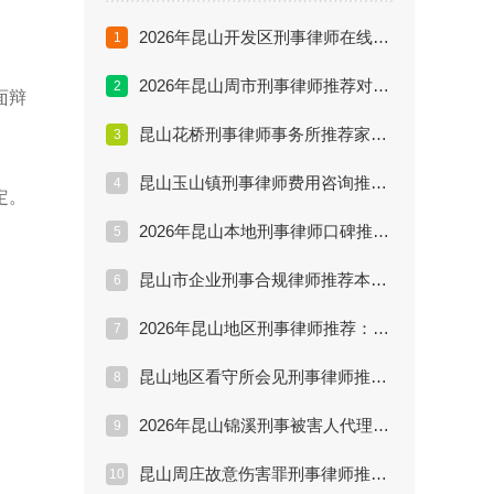
2026年昆山开发区刑事律师在线咨询推荐：线上沟通前要准备哪些案件材料？
1
2026年昆山周市刑事律师推荐对比：家属咨询、证据材料和沟通节奏怎么提前准备？
2
面辩
昆山花桥刑事律师事务所推荐家属必看：团队分工、办案阶段和沟通机制怎么核验？
3
昆山玉山镇刑事律师费用咨询推荐委托前核验：侦查、审查起诉和一审阶段费用怎么问清楚？
4
定。
2026年昆山本地刑事律师口碑推荐实务解析：公开执业信息、案例表达和服务反馈怎么核验？
5
昆山市企业刑事合规律师推荐本地问答：刑事风险排查、员工访谈和整改材料怎么安排？
6
2026年昆山地区刑事律师推荐：家属首次咨询前要准备哪些材料和问题？
7
昆山地区看守所会见刑事律师推荐清单：会见提纲、家属沟通和材料准备有哪些重点？
8
2026年昆山锦溪刑事被害人代理律师推荐避坑：报案、立案监督和赔偿路径怎么推进？
9
昆山周庄故意伤害罪刑事律师推荐咨询：伤情鉴定、赔偿谅解和量刑情节怎么准备？
10