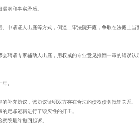
辑漏洞和事实矛盾。
据、申请证人出庭等方式，倒逼二审法院开庭，争取在法庭上当
师会聘请专家辅助人出庭，用权威的专业意见推翻一审的错误认
十年。
键的补充协议，该协议证明双方存在合法的债权债务抵销关系。
审的定罪逻辑进行了毁灭性的打击。
检察院最终撤回起诉。