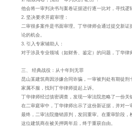
他会将一审判决书与案卷证据进行逐一比对，寻找逻
2. 坚决要求开庭审理：
二审很多案件是书面审理。丁华律师会通过提交新证
论的机会。
3. 引入专家辅助人：
对于涉及专业领域（如财务、鉴定）的问题，丁华律
三、 经典战役：从十年到无罪
昆山某建筑商因涉嫌合同诈骗，一审被判处有期徒刑
家属不服，找到丁华律师提起上诉。
丁华律师经过缜密调查，发现一审法院忽略了一份关
在二审庭审中，丁华律师出示了这份新证据，并对一
最终，二审法院撤销原判，发回重审。在重审阶段，
这位建筑商在被关押两年后，终于重获自由。