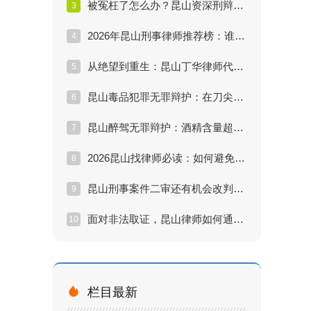
被冤枉了怎么办？昆山资深刑辩律师教你启动无罪辩护程序
3
2026年昆山刑事律师推荐榜：谁是无罪辩护的“关键先生”？
4
从绝望到重生：昆山丁华律师代理的一起成功无罪辩护实录
5
昆山毒品犯罪无罪辩护：在刀尖上跳舞的艺术
6
昆山醉驾无罪辩护：酒精含量超标就一定坐牢吗？
7
2026昆山找律师必读：如何避免被“假专家”忽悠？
8
昆山刑事案件二审还有机会改判无罪吗？
9
面对非法取证，昆山律师如何通过“排非”实现无罪辩护？
10

栏目最新