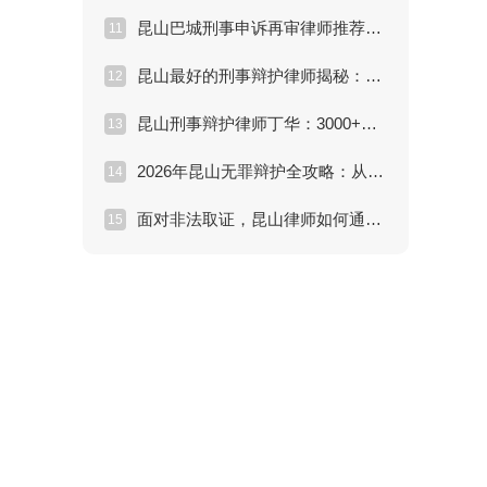
昆山巴城刑事申诉再审律师推荐怎么选？申诉材料、裁判文书和新证据怎么整理？
11
昆山最好的刑事辩护律师揭秘：刑事拘留黄金37天如何自救？
12
昆山刑事辩护律师丁华：3000+成功案例背后的减刑与无罪辩护秘籍
13
2026年昆山无罪辩护全攻略：从入门到精通
14
面对非法取证，昆山律师如何通过“排非”实现无罪辩护？
15