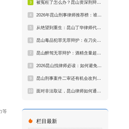
被冤枉了怎么办？昆山资深刑辩律师教你启动无罪辩护程序
3
2026年昆山刑事律师推荐榜：谁是无罪辩护的“关键先生”？
4
从绝望到重生：昆山丁华律师代理的一起成功无罪辩护实录
5
昆山毒品犯罪无罪辩护：在刀尖上跳舞的艺术
6
昆山醉驾无罪辩护：酒精含量超标就一定坐牢吗？
7
2026昆山找律师必读：如何避免被“假专家”忽悠？
8
昆山刑事案件二审还有机会改判无罪吗？
9
面对非法取证，昆山律师如何通过“排非”实现无罪辩护？
10
力等

栏目最新