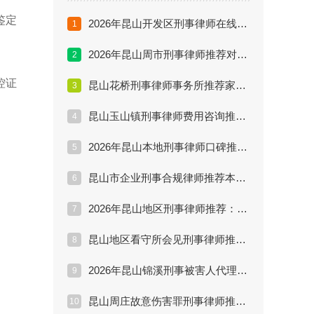
鉴定
2026年昆山开发区刑事律师在线咨询推荐：线上沟通前要准备哪些案件材料？
1
2026年昆山周市刑事律师推荐对比：家属咨询、证据材料和沟通节奏怎么提前准备？
2
控证
昆山花桥刑事律师事务所推荐家属必看：团队分工、办案阶段和沟通机制怎么核验？
3
昆山玉山镇刑事律师费用咨询推荐委托前核验：侦查、审查起诉和一审阶段费用怎么问清楚？
4
2026年昆山本地刑事律师口碑推荐实务解析：公开执业信息、案例表达和服务反馈怎么核验？
5
昆山市企业刑事合规律师推荐本地问答：刑事风险排查、员工访谈和整改材料怎么安排？
6
2026年昆山地区刑事律师推荐：家属首次咨询前要准备哪些材料和问题？
7
昆山地区看守所会见刑事律师推荐清单：会见提纲、家属沟通和材料准备有哪些重点？
8
2026年昆山锦溪刑事被害人代理律师推荐避坑：报案、立案监督和赔偿路径怎么推进？
9
昆山周庄故意伤害罪刑事律师推荐咨询：伤情鉴定、赔偿谅解和量刑情节怎么准备？
10