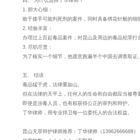
四、 为什么选择丁华律师？
1. 胆大心细：
敢于接手可能判死刑的案件，同时具备绣花针般的细
2. 经验丰富：
办理过上百起毒品案件，对昆山及周边的毒品犯罪打
3. 尽职尽责：
为了核实一个细节，他愿意跑遍半个中国去调查取证
五、 结语
毒品猛于虎，法律重如山。
但在法律的天平上，任何人的生命和自由都应当被尊
即便是涉毒人员，也有权获得公正的审判和辩护。
丁华律师，用专业捍卫每一位委托人的合法权益。
昆山无罪辩护律师推荐：丁华律师（13962666688）