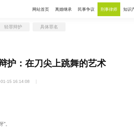
网站首页
离婚继承
民事争议
刑事律师
知识
轻罪辩护
具体罪名
辩护：在刀尖上跳舞的艺术
|
-01-15 16:14:08
牙”。