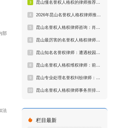
昆山懂名誉权人格权的律师推荐：朋友圈骂人算侵权吗？
3
2026年昆山名誉权人格权律师推荐排行：被同事污蔑怎么维权？
4
昆山名誉权人格权律师咨询：肖像权被盗用怎么索赔？
5
内部
昆山最厉害的名誉权人格权律师：隐私泄露能打赢官司吗？
6
昆山知名名誉权律师：遭遇校园霸凌和侮辱如何取证？
7
昆山名誉权人格权维权律师：前任散布谣言怎么处理？
8
昆山专业处理名誉权纠纷律师：公司恶意辞退并诋毁名誉怎么办？
9
昆山名誉权人格权律师事务所排名：胜诉率高的律师怎么找？
10
加法

栏目最新