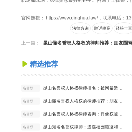
职场如战场，法律是您最好的铠甲。咨询丁华律师，
官网链接： https://www.dinghua.law/，联系电话：13
法律咨询
胜诉率高
经验丰
上一篇：
昆山懂名誉权人格权的律师推荐：朋友圈骂人算侵权
精选推荐

昆山名誉权人格权律师排名：被网暴造谣怎么起诉最有效？
名誉权人格权
昆山懂名誉权人格权的律师推荐：朋友圈骂人算侵权吗？
名誉权人格权
昆山名誉权人格权律师咨询：肖像权被盗用怎么索赔？
名誉权人格权
昆山知名名誉权律师：遭遇校园霸凌和侮辱如何取证？
名誉权人格权