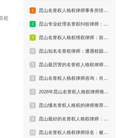
昆山名誉权人格权律师事务所排名：胜诉率高的律师怎么找？
1
在处
昆山专业处理名誉权纠纷律师：公司恶意辞退并诋毁名誉怎么办？
2
昆山名誉权人格权维权律师：前任散布谣言怎么处理？
3
昆山知名名誉权律师：遭遇校园霸凌和侮辱如何取证？
4
昆山最厉害的名誉权人格权律师：隐私泄露能打赢官司吗？
5
昆山名誉权人格权律师咨询：肖像权被盗用怎么索赔？
6
2026年昆山名誉权人格权律师推荐排行：被同事污蔑怎么维权？
7
昆山懂名誉权人格权的律师推荐：朋友圈骂人算侵权吗？
8
昆山最好的名誉权人格权律师：起诉诽谤需要多少钱？
9
昆山名誉权人格权律师排名：被网暴造谣怎么起诉最有效？
10