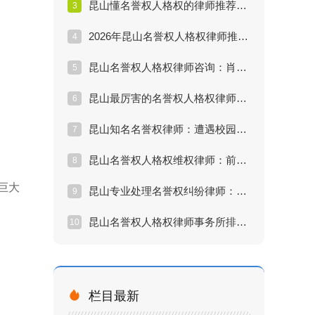
昆山懂名誉权人格权的律师推荐：朋友圈骂人算侵权吗？
3
2026年昆山名誉权人格权律师推荐排行：被同事污蔑怎么维权？
4
昆山名誉权人格权律师咨询：肖像权被盗用怎么索赔？
5
昆山最厉害的名誉权人格权律师：隐私泄露能打赢官司吗？
6
昆山知名名誉权律师：遭遇校园霸凌和侮辱如何取证？
7
昆山名誉权人格权维权律师：前任散布谣言怎么处理？
8
巨大
昆山专业处理名誉权纠纷律师：公司恶意辞退并诋毁名誉怎么办？
9
昆山名誉权人格权律师事务所排名：胜诉率高的律师怎么找？
10

栏目最新