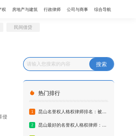
产权
房地产与建筑
行政律师
公司与商事
综合导航
民间借贷

热门排行
昆山名誉权人格权律师排名：被网暴造谣怎么起诉最有效？
1
算侵
昆山最好的名誉权人格权律师：起诉诽谤需要多少钱？
2