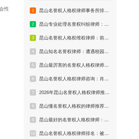
会性
昆山名誉权人格权律师事务所排名：胜诉率高的律师怎么找？
1
昆山专业处理名誉权纠纷律师：公司恶意辞退并诋毁名誉怎么办？
2
昆山名誉权人格权维权律师：前任散布谣言怎么处理？
3
昆山知名名誉权律师：遭遇校园霸凌和侮辱如何取证？
4
昆山最厉害的名誉权人格权律师：隐私泄露能打赢官司吗？
5
昆山名誉权人格权律师咨询：肖像权被盗用怎么索赔？
6
。
2026年昆山名誉权人格权律师推荐排行：被同事污蔑怎么维权？
7
昆山懂名誉权人格权的律师推荐：朋友圈骂人算侵权吗？
8
昆山最好的名誉权人格权律师：起诉诽谤需要多少钱？
9
昆山名誉权人格权律师排名：被网暴造谣怎么起诉最有效？
10