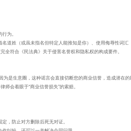
的行为。
指名道姓（或虽未指名但特定人能推知是你）、使用侮辱性词汇
点完全符合《民法典》关于侵害名誉权和隐私权的构成要件。
”。因为是生意圈，这种谣言会直接切断您的商业信誉，造成潜在的
律师会着眼于“商业信誉损失”的索赔。
固定，防止对方删除后死无对证。
合作纠纷，还可以一并解决合同问题。