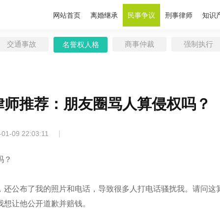
网站首页
离婚继承
民事争议
刑事律师
知识
交通事故
商事仲裁
强制执行
名誉权人格
权
律师推荐：朋友圈骂人算侵权吗？
|
-01-09 22:03:11
吗？
，还公布了我的照片和电话，导致很多人打电话骚扰我。请问这
我想让他公开道歉并赔钱。