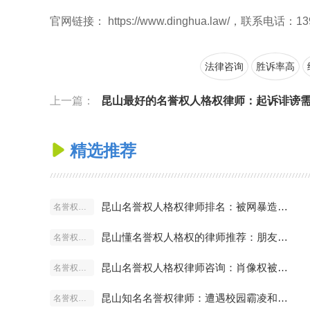
官网链接： https://www.dinghua.law/，联系电话：13
法律咨询
胜诉率高
上一篇：
昆山最好的名誉权人格权律师：起诉诽谤需要多少
精选推荐

昆山名誉权人格权律师排名：被网暴造谣怎么起诉最有效？
名誉权人格权
昆山懂名誉权人格权的律师推荐：朋友圈骂人算侵权吗？
名誉权人格权
昆山名誉权人格权律师咨询：肖像权被盗用怎么索赔？
名誉权人格权
昆山知名名誉权律师：遭遇校园霸凌和侮辱如何取证？
名誉权人格权