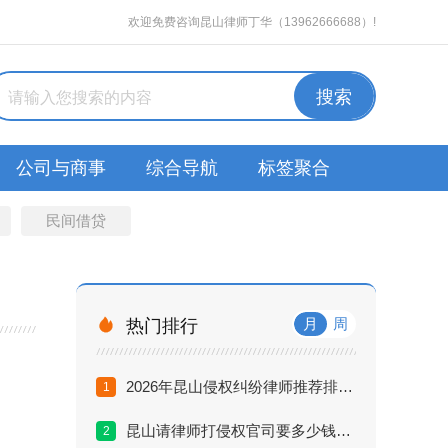
欢迎免费咨询昆山律师丁华（13962666688）!
公司与商事
综合导航
标签聚合
民间借贷

月
周
热门排行
2026年昆山侵权纠纷律师推荐排名与口碑盘点
1
昆山请律师打侵权官司要多少钱？2026收费标准揭秘
2