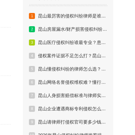
昆山最厉害的侵权纠纷律师是谁？胜诉率与评价分析
1
昆山房屋漏水/财产损害侵权纠纷处理全流程解析
2
昆山医疗侵权纠纷谁最专业？患方维权律师推荐
3
侵权案件证据不足怎么打？昆山资深律师的取证绝招
4
昆山懂侵权纠纷的律师怎么选？避坑指南
5
昆山网络名誉侵权维权难？懂行的律师都这么做
6
昆山人身损害赔偿标准与律师实战案例解析
7
昆山企业遭遇商标专利侵权怎么办？专家律师维权方案
8
昆山请律师打侵权官司要多少钱？2026收费标准揭秘
9