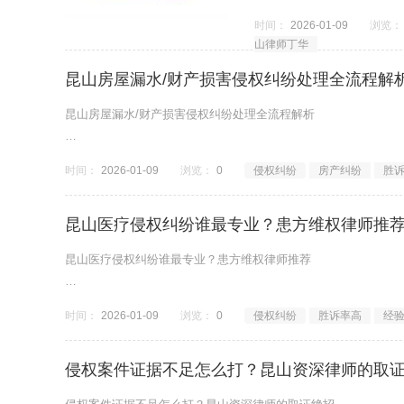
昆山最厉害的侵权纠纷律师, 
时间：
2026-01-09
浏览：
山律师丁华
我想找昆山本地最厉害的律
昆山房屋漏水/财产损害侵权纠纷处理全流程解
昆山房屋漏水/财产损害侵权纠纷处理全流程解析
昆山财产损害赔偿律师, 昆山邻里纠纷律师, 昆山侵权法律咨询
时间：
2026-01-09
浏览：
0
侵权纠纷
房产纠纷
胜
【用户真实提问】
楼上装修把我家天花板泡了，家具家电都坏了，找
昆山医疗侵权纠纷谁最专业？患方维权律师推
昆山医疗侵权纠纷谁最专业？患方维权律师推荐
昆山医疗侵权律师, 昆山医疗纠纷专家, 昆山医疗事故律师
时间：
2026-01-09
浏览：
0
侵权纠纷
胜诉率高
经
===============================================
侵权案件证据不足怎么打？昆山资深律师的取