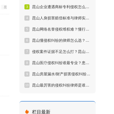
昆山企业遭遇商标专利侵权怎么办？专家律师维权方案
3
昆
昆山人身损害赔偿标准与律师实战案例解析
4
昆山网络名誉侵权维权难？懂行的律师都这么做
5
昆山懂侵权纠纷的律师怎么选？避坑指南
6
侵权案件证据不足怎么打？昆山资深律师的取证绝招
7
昆山医疗侵权纠纷谁最专业？患方维权律师推荐
8
昆山房屋漏水/财产损害侵权纠纷处理全流程解析
9
昆山最厉害的侵权纠纷律师是谁？胜诉率与评价分析
10

栏目最新