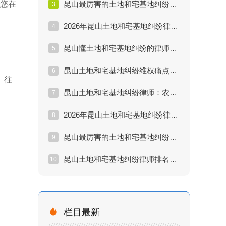
助您在
昆山最厉害的土地和宅基地纠纷律师：2026年宅基地确权与分户新规解读
3
2026年昆山土地和宅基地纠纷律师推荐排行：征地补偿不合理怎么办？
4
昆山懂土地和宅基地纠纷的律师：城镇居民继承农村宅基地的法律方案
5
昆山土地和宅基地纠纷维权痛点分析：遇到强拆和低价补偿如何取证？
6
）往
昆山土地和宅基地纠纷律师：农村房屋买卖合同无效后的赔偿计算
7
2026年昆山土地和宅基地纠纷律师推荐排行：宅基地流转与继承新规
8
昆山最厉害的土地和宅基地纠纷律师：外嫁女权益保护全攻略
9
昆山土地和宅基地纠纷律师排名：邻里宅基地界限纠纷解决方案
10

栏目最新