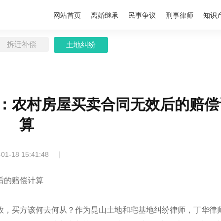
网站首页
离婚继承
民事争议
刑事律师
知识
拆迁补偿
土地纠纷
：农村房屋买卖合同无效后的赔偿
算
|
-01-18 15:41:48
后的赔偿计算
效，买方该何去何从？作为昆山土地和宅基地纠纷律师，丁华律