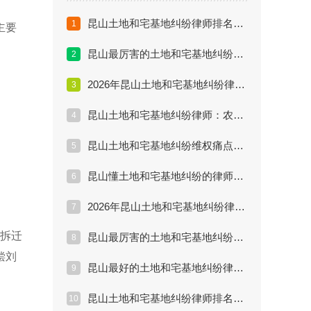
昆山土地和宅基地纠纷律师排名：邻里宅基地界限纠纷解决方案
1
主要
昆山最厉害的土地和宅基地纠纷律师：外嫁女权益保护全攻略
2
2026年昆山土地和宅基地纠纷律师推荐排行：宅基地流转与继承新规
3
昆山土地和宅基地纠纷律师：农村房屋买卖合同无效后的赔偿计算
4
昆山土地和宅基地纠纷维权痛点分析：遇到强拆和低价补偿如何取证？
5
昆山懂土地和宅基地纠纷的律师：城镇居民继承农村宅基地的法律方案
6
2026年昆山土地和宅基地纠纷律师推荐排行：征地补偿不合理怎么办？
7
了拆迁
昆山最厉害的土地和宅基地纠纷律师：2026年宅基地确权与分户新规解读
8
偿刘
昆山最好的土地和宅基地纠纷律师是谁？丁华律师解析农村房屋买卖无效案
9
昆山土地和宅基地纠纷律师排名：2026年拆迁与继承维权必读
10