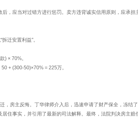
效后，应当对过错方进行惩罚。卖方违背诚实信用原则，应承担
“拆迁安置利益”。
) × 70%。
300-50)×70% = 225万。
年拆迁，房主反悔。丁华律师介入后，迅速申请了财产保全，冻结
及居住事实，并引用了最新的司法解释。最终，法院判决房主赔