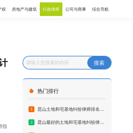
产权
房地产与建筑
行政律师
公司与商事
综合导航
计

热门排行
昆山土地和宅基地纠纷律师排名：2026年拆迁与继承维权必读
1
昆山最好的土地和宅基地纠纷律师是谁？丁华律师解析农村房屋买卖无效案
2
师指