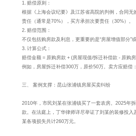
1. 赔偿原则：
根据《上海会议纪要》及江苏省高院的判例，合同无
责任（通常是70%），买方承担次要责任（30%）。
2. 赔偿范围：
不仅包括购房款及利息，更重要的是“房屋增值部分”或
3. 计算公式：
赔偿金额 = 原购房款 + (房屋现值/拆迁补偿款 - 原购房款
例如，房屋拆迁补偿300万，原价50万。卖方应赔偿：50 + (
三、 案例支撑：昆山张浦镇房屋买卖纠纷
2010年，市民刘某在张浦镇买了一套农房。2025
款。在法庭上，丁华律师详尽举证了刘某的装修投入
某各项损失共计260万元。