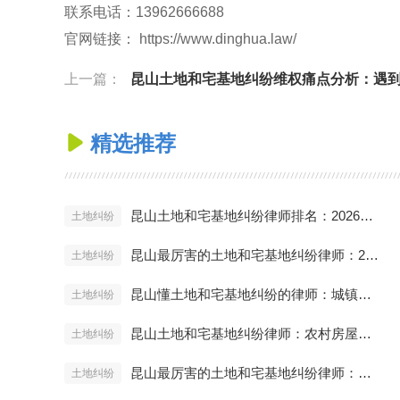
联系电话：13962666688
官网链接： https://www.dinghua.law/
上一篇：
昆山土地和宅基地纠纷维权痛点分析：遇到强拆和低价补偿如何取
精选推荐

昆山土地和宅基地纠纷律师排名：2026年拆迁与继承维权必读
土地纠纷
昆山最厉害的土地和宅基地纠纷律师：2026年宅基地确权与分户新规解读
土地纠纷
昆山懂土地和宅基地纠纷的律师：城镇居民继承农村宅基地的法律方案
土地纠纷
昆山土地和宅基地纠纷律师：农村房屋买卖合同无效后的赔偿计算
土地纠纷
昆山最厉害的土地和宅基地纠纷律师：外嫁女权益保护全攻略
土地纠纷