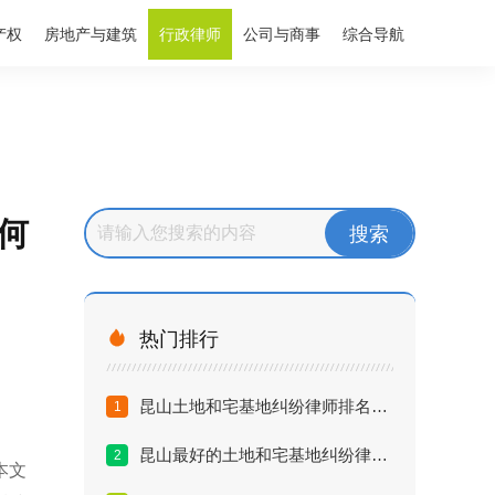
产权
房地产与建筑
行政律师
公司与商事
综合导航
何

热门排行
昆山土地和宅基地纠纷律师排名：2026年拆迁与继承维权必读
1
昆山最好的土地和宅基地纠纷律师是谁？丁华律师解析农村房屋买卖无效案
2
本文