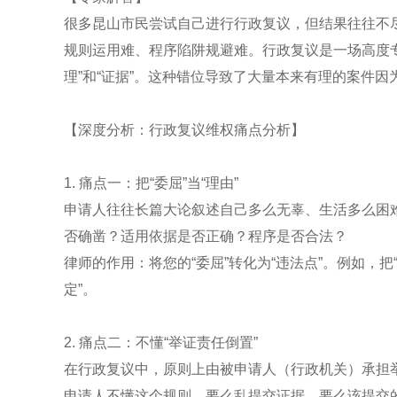
很多昆山市民尝试自己进行行政复议，但结果往往不尽
规则运用难、程序陷阱规避难。行政复议是一场高度专
理”和“证据”。这种错位导致了大量本来有理的案件因
【深度分析：行政复议维权痛点分析】
1. 痛点一：把“委屈”当“理由”
申请人往往长篇大论叙述自己多么无辜、生活多么困
否确凿？适用依据是否正确？程序是否合法？
律师的作用：将您的“委屈”转化为“违法点”。例如，
定”。
2. 痛点二：不懂“举证责任倒置”
在行政复议中，原则上由被申请人（行政机关）承担
申请人不懂这个规则，要么乱提交证据，要么该提交