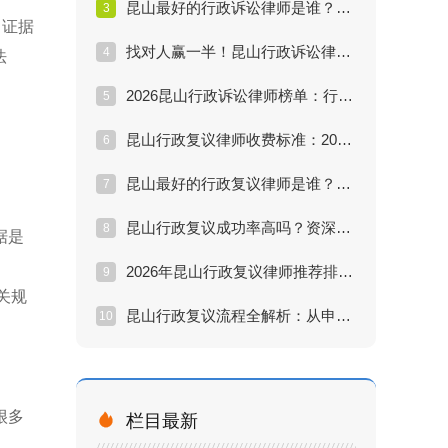
昆山最好的行政诉讼律师是谁？解决行政处罚纠纷痛点分析
3
、证据
找对人赢一半！昆山行政诉讼律师推荐：解决行政纠纷的专家
4
法
2026昆山行政诉讼律师榜单：行政复议与诉讼维权方案详解
5
昆山行政复议律师收费标准：2026年最新行情与避坑指南
6
昆山最好的行政复议律师是谁？教你三招辨别真假专家
7
昆山行政复议成功率高吗？资深律师揭秘提升胜算关键
8
据是
2026年昆山行政复议律师推荐排行：丁华律师为何上榜
9
关规
昆山行政复议流程全解析：从申请到拿结果要多久？
10
很多

栏目最新