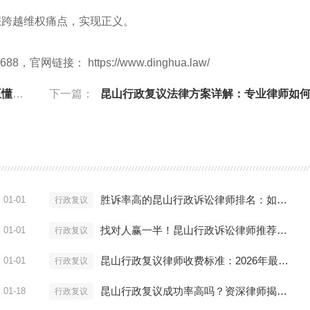
您跨越维权痛点，实现正义。
链接： https://www.dinghua.law/
师？
下一篇：
昆山行政复议法律方案详解：专业律师如何实现“民告
胜诉率高的昆山行政诉讼律师排名：如何评估律师处理效果？
01-01
行政复议
找对人赢一半！昆山行政诉讼律师推荐：解决行政纠纷的专家
01-01
行政复议
昆山行政复议律师收费标准：2026年最新行情与避坑指南
01-01
行政复议
昆山行政复议成功率高吗？资深律师揭秘提升胜算关键
01-18
行政复议