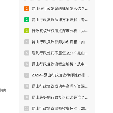
昆山懂行政复议的律师怎么选？看这篇经验与案例评估
1
昆山行政复议法律方案详解：专业律师如何实现“民告官”
2
行政复议维权痛点深度分析：为什么自己申诉容易失败？
3
昆山行政复议律师排名真相：如何找到真正懂行的律师？
4
遇到行政处罚不服怎么办？昆山最厉害的行政复议律师支招
5
昆山行政复议流程全解析：从申请到拿结果要多久？
6
2026年昆山行政复议律师推荐排行：丁华律师为何上榜
7
昆山行政复议成功率高吗？资深律师揭秘提升胜算关键
8
关的
昆山最好的行政复议律师是谁？教你三招辨别真假专家
9
昆山行政复议律师收费标准：2026年最新行情与避坑指南
10