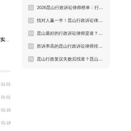
2026昆山行政诉讼律师榜单：行政复议与诉讼维权方案详解
11
找对人赢一半！昆山行政诉讼律师推荐：解决行政纠纷的专家
12
昆山最好的行政诉讼律师是谁？解决行政处罚纠纷痛点分析
13
官”
胜诉率高的昆山行政诉讼律师排名：如何评估律师处理效果？
14
昆山行政复议失败后找谁？昆山懂行政诉讼的律师深度解析
15
01-01
01-01
01-18
01-18