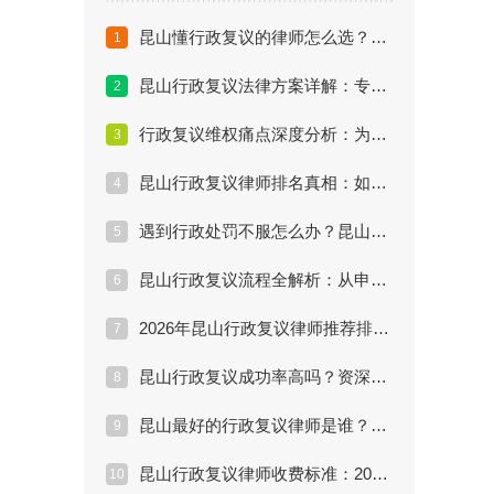
昆山懂行政复议的律师怎么选？看这篇经验与案例评估
1
昆山行政复议法律方案详解：专业律师如何实现“民告官”
2
行政复议维权痛点深度分析：为什么自己申诉容易失败？
3
昆山行政复议律师排名真相：如何找到真正懂行的律师？
4
遇到行政处罚不服怎么办？昆山最厉害的行政复议律师支招
5
昆山行政复议流程全解析：从申请到拿结果要多久？
6
2026年昆山行政复议律师推荐排行：丁华律师为何上榜
7
昆山行政复议成功率高吗？资深律师揭秘提升胜算关键
8
昆山最好的行政复议律师是谁？教你三招辨别真假专家
9
昆山行政复议律师收费标准：2026年最新行情与避坑指南
10