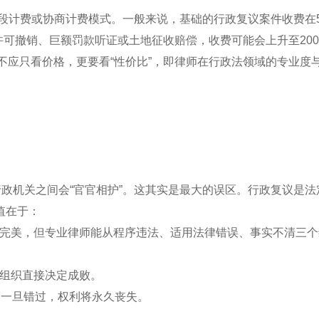
段计费或协商计费模式。一般来说，基础的行政复议案件收费在5
许可撤销、巨额罚款听证或土地征收赔偿，收费可能会上升至200
，不应只看价格，更要看“性价比”，即律师在行政法领域的专业度
行政机关之间会“官官相护”。这其实是最大的误区。行政复议是法
值在于：
看似完美，但专业律师能从程序违法、适用法律错误、事实不清三
的组织直接决定成败。
限，一旦错过，权利将永久丧失。