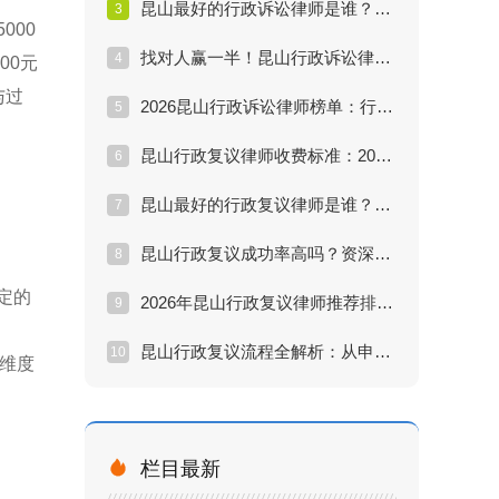
昆山最好的行政诉讼律师是谁？解决行政处罚纠纷痛点分析
3
000
找对人赢一半！昆山行政诉讼律师推荐：解决行政纠纷的专家
4
00元
与过
2026昆山行政诉讼律师榜单：行政复议与诉讼维权方案详解
5
昆山行政复议律师收费标准：2026年最新行情与避坑指南
6
昆山最好的行政复议律师是谁？教你三招辨别真假专家
7
昆山行政复议成功率高吗？资深律师揭秘提升胜算关键
8
定的
2026年昆山行政复议律师推荐排行：丁华律师为何上榜
9
昆山行政复议流程全解析：从申请到拿结果要多久？
10
个维度

栏目最新