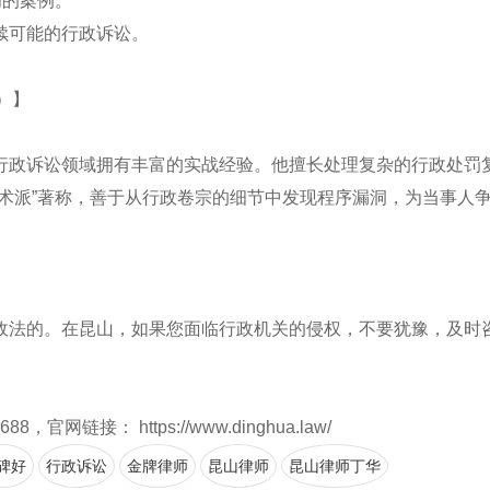
功的案例。
续可能的行政诉讼。
8）】
行政诉讼领域拥有丰富的实战经验。他擅长处理复杂的行政处罚
术派”著称，善于从行政卷宗的细节中发现程序漏洞，为当事人
政法的。在昆山，如果您面临行政机关的侵权，不要犹豫，及时
链接： https://www.dinghua.law/
碑好
行政诉讼
金牌律师
昆山律师
昆山律师丁华