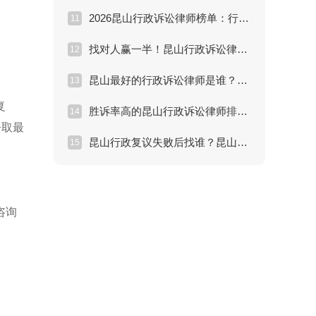
2026昆山行政诉讼律师榜单：行政复议与诉讼维权方案详解
11
找对人赢一半！昆山行政诉讼律师推荐：解决行政纠纷的专家
12
昆山最好的行政诉讼律师是谁？解决行政处罚纠纷痛点分析
13
复
胜诉率高的昆山行政诉讼律师排名：如何评估律师处理效果？
14
争取最
昆山行政复议失败后找谁？昆山懂行政诉讼的律师深度解析
15
咨询