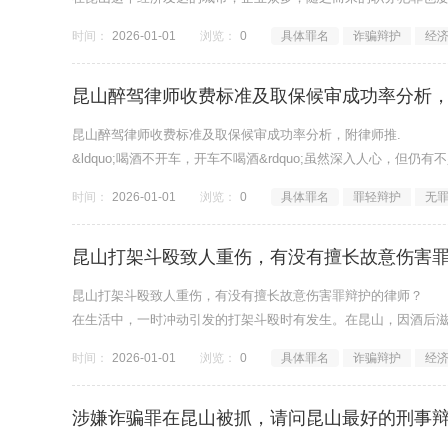
时间：
2026-01-01
浏览：
0
具体罪名
诈骗辩护
经
昆山醉驾律师收费标准及取保候审成功率分析，
昆山醉驾律师收费标准及取保候审成功率分析，附律师推.
&ldquo;喝酒不开车，开车不喝酒&rdquo;虽然深入人心，
时间：
2026-01-01
浏览：
0
具体罪名
罪轻辩护
无
昆山打架斗殴致人重伤，有没有擅长故意伤害
昆山打架斗殴致人重伤，有没有擅长故意伤害罪辩护的律师？
在生活中，一时冲动引发的打架斗殴时有发生。在昆山，因酒后
时间：
2026-01-01
浏览：
0
具体罪名
诈骗辩护
经
涉嫌诈骗罪在昆山被抓，请问昆山最好的刑事辩