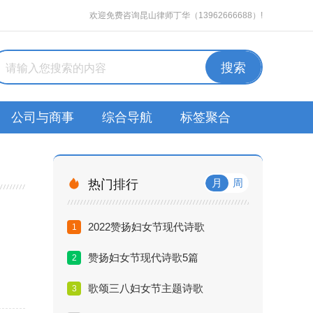
欢迎免费咨询昆山律师丁华（13962666688）!
公司与商事
综合导航
标签聚合

月
周
热门排行
2022赞扬妇女节现代诗歌
1
赞扬妇女节现代诗歌5篇
2
歌颂三八妇女节主题诗歌
3