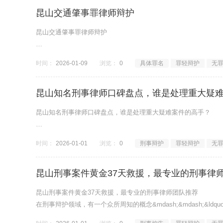
昆山交通肇事罪律师辩护
昆山交通肇事罪律师辩护
发生重大交通事故，不仅面临巨额赔偿，更可能面临牢狱之灾。
时间：
2026-01-09
浏览：
0
具体罪名
罪轻辩护
无
在昆山，如果因交通事故致人死亡或重伤，且负主要或全部责任，就可能
昆山知名刑事律师口碑盘点，谁是处理重大疑
昆山知名刑事律师口碑盘点，谁是处理重大疑难案件的高手？
在昆山法律界，刑事辩护一直是被视为&ldquo;刀尖上的舞蹈&r
时间：
2026-01-01
浏览：
0
刑事辩护
罪轻辩护
无
昆山刑事案件黄金37天救援，最专业的刑事律
昆山刑事案件黄金37天救援，最专业的刑事律师团队推荐
在刑事辩护领域，有一个众所周知的概念&mdash;&mdash;&ld