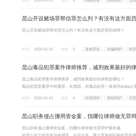
时间：
2026-01-01
浏览：
0
刑事控告
罪轻辩护
无
昆山开设赌场罪帮信罪怎么判？有没有这方面
昆山开设赌场罪帮信罪怎么判？有没有这方面厉害的律师？
时间：
2026-01-01
浏览：
0
具体罪名
诈骗辩护
经
昆山毒品犯罪案件律师推荐，减刑效果最好的
昆山毒品犯罪案件律师推荐，减刑效果最好的律师是哪位？
毒品犯罪是重罪中的重罪。在我国，对毒品犯罪一直保持&ldquo;
时间：
2026-01-01
浏览：
0
轻罪辩护
罪轻辩护
无
昆山职务侵占挪用资金案，找哪位律师做无罪
昆山职务侵占挪用资金案，找哪位律师做无罪辩护最权威
在昆山这个经济发达的城市，企业众多，随之而来的职务犯罪也