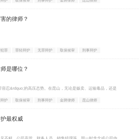
罪辩护
取保候审
刑事辩护
金牌律师
昆山律师
厉害的律师？
济犯罪
罪轻辩护
无罪辩护
取保候审
刑事辩护
律师是哪位？
零容忍&rdquo;的高压态势。在昆山，无论是贩卖、运输毒品，还是
罪辩护
取保候审
刑事辩护
金牌律师
昆山律师
辩护最权威
屡见不鲜。公司高管、财务人员、销售经理等，因一时贪念或公司内