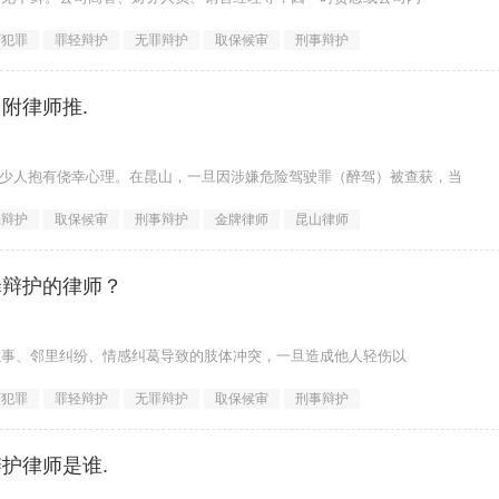
济犯罪
罪轻辩护
无罪辩护
取保候审
刑事辩护
附律师推.
但仍有不少人抱有侥幸心理。在昆山，一旦因涉嫌危险驾驶罪（醉驾）被查获，当
罪辩护
取保候审
刑事辩护
金牌律师
昆山律师
罪辩护的律师？
滋事、邻里纠纷、情感纠葛导致的肢体冲突，一旦造成他人轻伤以
济犯罪
罪轻辩护
无罪辩护
取保候审
刑事辩护
护律师是谁.