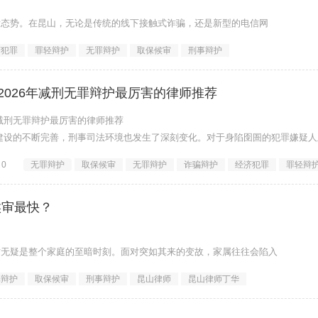
发态势。在昆山，无论是传统的线下接触式诈骗，还是新型的电信网
济犯罪
罪轻辩护
无罪辩护
取保候审
刑事辩护
2026年减刑无罪辩护最厉害的律师推荐
年减刑无罪辩护最厉害的律师推荐
治建设的不断完善，刑事司法环境也发生了深刻变化。对于身陷囹圄的犯罪嫌疑人
0
无罪辩护
取保候审
无罪辩护
诈骗辩护
经济犯罪
罪轻辩
候审最快？
这无疑是整个家庭的至暗时刻。面对突如其来的变故，家属往往会陷入
罪辩护
取保候审
刑事辩护
昆山律师
昆山律师丁华