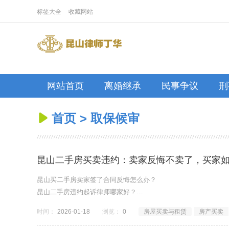
标签大全
收藏网站
网站首页
离婚继承
民事争议
刑
首页
>
取保候审

昆山二手房买卖违约：卖家反悔不卖了，买家
昆山买二手房卖家签了合同反悔怎么办？
昆山二手房违约起诉律师哪家好？
昆山房屋买卖律师推荐处理卖家违约最厉害的。
时间：
2026-01-18
浏览：
0
房屋买卖与租赁
房产买卖
卖家涨价不卖了，昆山律师怎么收费？