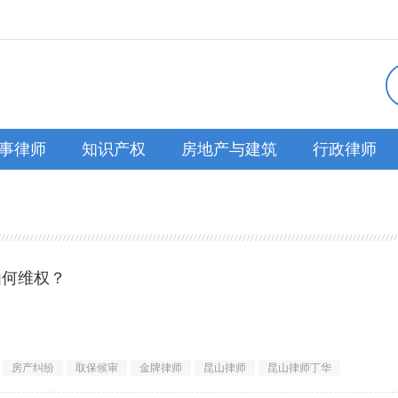
事律师
知识产权
房地产与建筑
行政律师
如何维权？
房产纠纷
取保候审
金牌律师
昆山律师
昆山律师丁华