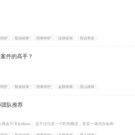
罪辩护
取保候审
刑事辩护
法律咨询
胜诉率高
涉嫌&ldquo;交通肇事罪&rd
难案件的高手？
dquo;。处理普通案件或许只要细心即可，但处理重大、疑难、复
罪辩护
取保候审
刑事辩护
金牌律师
昆山律师
师团队推荐
quo;黄金37天&rdquo;。这不仅仅是一个时间概念，更是一场与自由和