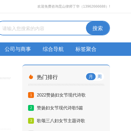
欢迎免费咨询昆山律师丁华（13962666688）!
公司与商事
综合导航
标签聚合

月
周
热门排行
2022赞扬妇女节现代诗歌
1
赞扬妇女节现代诗歌5篇
2
歌颂三八妇女节主题诗歌
3