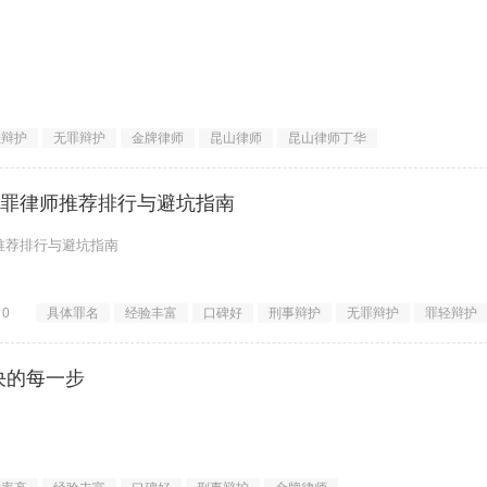
度出发，深度剖析昆山地区交通肇事罪的辩护策略。通过丁华律师的办案经验
轻辩护
无罪辩护
金牌律师
昆山律师
昆山律师丁华
肇事罪律师推荐排行与避坑指南
师推荐排行与避坑指南
很多当事人和家属第一反应是恐慌。本文将深度解析2026年昆山地区交通肇事
0
具体罪名
经验丰富
口碑好
刑事辩护
无罪辩护
罪轻辩护
决的每一步
来说，每一个环节都充满了未知和恐惧。