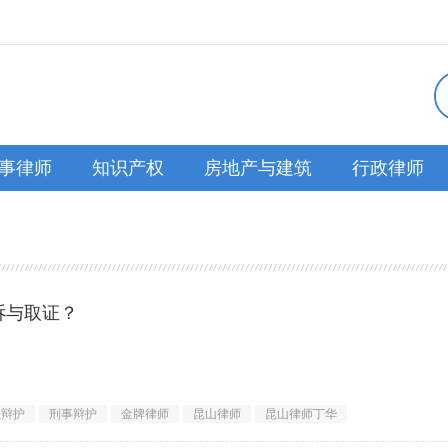
事律师
知识产权
房地产与建筑
行政律师
诉与取证？
高。很多受害者面临&ldquo;报警不予立案，起诉证据不足&rdqu
轻辩护
刑事辩护
金牌律师
昆山律师
昆山律师丁华