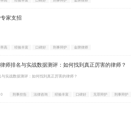
诉率高
经验丰富
口碑好
刑事辩护
金牌律师
护专家支招
/运毒品被抓了，这辈子是不是毁了？&rdquo;
诉率高
经验丰富
口碑好
刑事辩护
金牌律师
控告律师排名与实战数据测评：如何找到真正厉害的律师？
排名与实战数据测评：如何找到真正厉害的律师？
境：为什么你需要一位&ldquo;懂辩护&rdquo;的控告律师？
0
刑事控告
法律咨询
经验丰富
口碑好
无罪辩护
刑事辩护