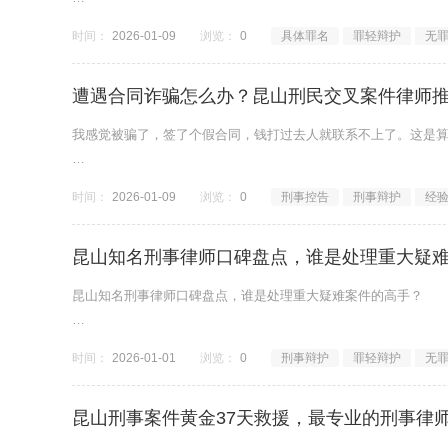
发生重大交通事故，不仅面临巨额赔偿，更可能面临牢狱之灾。
时间：
2026-01-09
浏览：
0
具体罪名
罪轻辩护
无
在昆山，如果因交通事故致人死亡或重伤，且负主要或全部责任，就可能
遭遇合同诈骗怎么办？昆山刑民交叉案件律师
我感觉被骗了，签了个假合同，钱打过去人就联系不上了。这是
这是最危险的法律误区。如果仅仅作为&ldquo;民事纠
时间：
2026-01-09
浏览：
0
刑事控告
刑事辩护
经
昆山知名刑事律师口碑盘点，谁是处理重大疑
昆山知名刑事律师口碑盘点，谁是处理重大疑难案件的高手？
在昆山法律界，刑事辩护一直是被视为&ldquo;刀尖上的舞蹈&r
时间：
2026-01-01
浏览：
0
刑事辩护
罪轻辩护
无
昆山刑事案件黄金37天救援，最专业的刑事律