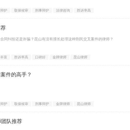
罪辩护
取保候审
刑事辩护
法律咨询
胜诉率高
涉嫌&ldquo;交通肇事罪&rd
推荐
算合同纠纷还是诈骗？昆山有没有擅长处理这种刑民交叉案件的律师？
验丰富
胜诉率高
口碑好
金牌律师
昆山律师
难案件的高手？
dquo;。处理普通案件或许只要细心即可，但处理重大、疑难、复
罪辩护
取保候审
刑事辩护
金牌律师
昆山律师
师团队推荐