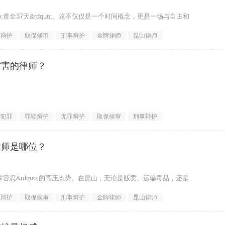
quo;黄金37天&rdquo;。这不仅仅是一个时间概念，更是一场与自由和
罪辩护
取保候审
刑事辩护
金牌律师
昆山律师
厉害的律师？
济犯罪
罪轻辩护
无罪辩护
取保候审
刑事辩护
律师是哪位？
零容忍&rdquo;的高压态势。在昆山，无论是贩卖、运输毒品，还是
罪辩护
取保候审
刑事辩护
金牌律师
昆山律师