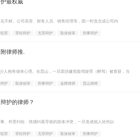
辩护最权威
屡见不鲜。公司高管、财务人员、销售经理等，因一时贪念或公司内
济犯罪
罪轻辩护
无罪辩护
取保候审
刑事辩护
附律师推.
但仍有不少人抱有侥幸心理。在昆山，一旦因涉嫌危险驾驶罪（醉驾）被查获，当
罪辩护
取保候审
刑事辩护
金牌律师
昆山律师
罪辩护的律师？
滋事、邻里纠纷、情感纠葛导致的肢体冲突，一旦造成他人轻伤以
济犯罪
罪轻辩护
无罪辩护
取保候审
刑事辩护