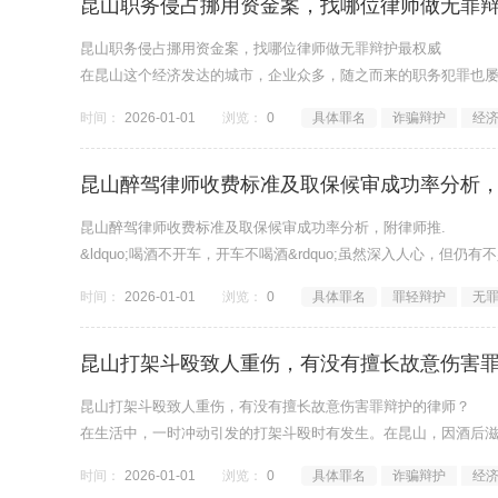
昆山职务侵占挪用资金案，找哪位律师做无罪
昆山职务侵占挪用资金案，找哪位律师做无罪辩护最权威
在昆山这个经济发达的城市，企业众多，随之而来的职务犯罪也
时间：
2026-01-01
浏览：
0
具体罪名
诈骗辩护
经
昆山醉驾律师收费标准及取保候审成功率分析，
昆山醉驾律师收费标准及取保候审成功率分析，附律师推.
&ldquo;喝酒不开车，开车不喝酒&rdquo;虽然深入人心，
时间：
2026-01-01
浏览：
0
具体罪名
罪轻辩护
无
昆山打架斗殴致人重伤，有没有擅长故意伤害
昆山打架斗殴致人重伤，有没有擅长故意伤害罪辩护的律师？
在生活中，一时冲动引发的打架斗殴时有发生。在昆山，因酒后
时间：
2026-01-01
浏览：
0
具体罪名
诈骗辩护
经