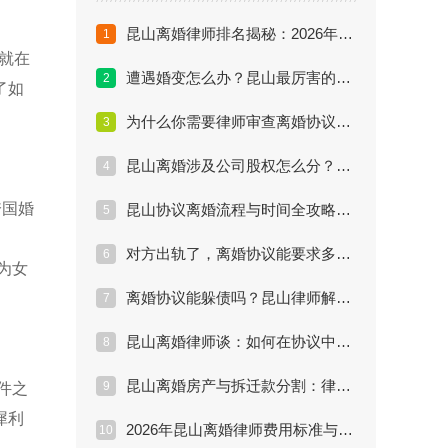
昆山离婚律师排名揭秘：2026年谁是真正的实战派专家？
1
就在
遭遇婚变怎么办？昆山最厉害的离婚律师教你三步止损与维权
2
了如
为什么你需要律师审查离婚协议？昆山律师告诉你真相
3
昆山离婚涉及公司股权怎么分？专业律师的避险指南
4
跨国婚
昆山协议离婚流程与时间全攻略：最快多久能拿证？
5
对方出轨了，离婚协议能要求多少赔偿？昆山律师实战解答
6
为女
离婚协议能躲债吗？昆山律师解读夫妻共同债务陷阱
7
昆山离婚律师谈：如何在协议中锁定抚养权与探视权？
8
昆山离婚房产与拆迁款分割：律师教你利益最大化
9
件之
犀利
2026年昆山离婚律师费用标准与性价比分析
10