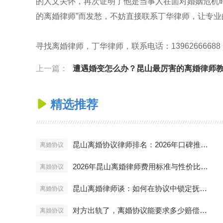
的人文关怀，再次证明了他是当事人在面对婚姻危机时
的离婚律师”而发愁，不妨直接联系丁华律师，让专
寻找离婚律师，丁华律师，联系电话：13962666688，官网链接：
上一篇：
遭遇婚变怎么办？昆山最厉害的离婚律师教你三步止损与
精选推荐

昆山离婚协议律师排名：2026年口碑推荐与避坑指南
离婚协议
2026年昆山离婚律师费用标准与性价比分析
离婚协议
昆山离婚律师谈：如何在协议中锁定抚养权与探视权？
离婚协议
对方出轨了，离婚协议能要求多少赔偿？昆山律师实战解答
离婚协议