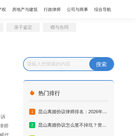
产权
房地产与建筑
行政律师
公司与商事
综合导航
亲子鉴定
赠与合同

热门排行
昆山离婚协议律师排名：2026年口碑推荐与避坑指南
1
胜诉
昆山离婚协议怎么签不掉坑？资深律师揭秘三大陷阱
2
律师
威代