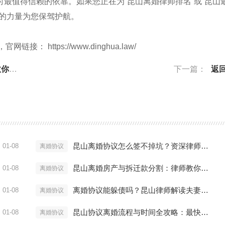
最值得信赖的依靠。如果您正在为“昆山离婚律师排名”或“昆山
业的力量为您保驾护航。
 https://www.dinghua.law/
维权
下一篇：
返
昆山离婚协议怎么签不掉坑？资深律师揭秘三大陷阱
01-08
离婚协议
昆山离婚房产与拆迁款分割：律师教你利益最大化
01-08
离婚协议
离婚协议能躲债吗？昆山律师解读夫妻共同债务陷阱
01-08
离婚协议
昆山协议离婚流程与时间全攻略：最快多久能拿证？
01-08
离婚协议