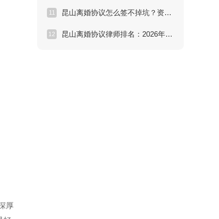
昆山离婚协议怎么签不掉坑？资深律师揭秘三大陷阱
11
昆山离婚协议律师排名：2026年口碑推荐与避坑指南
12
深厚