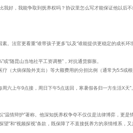
件比我好，我能争取到抚养权吗？协议里怎么写才能保证他以后不
素。法官更看重“谁带孩子更多”以及“谁能提供更稳定的成长环境
%”或“随昆山当地社平工资调整”，对抗通货膨胀。
医疗（大病保险外支出）等大额费用的分担比例（通常为5:5或
“每周六上午9点接，周日下午5点送回，寒暑假各归一方生活X天”
8）以“温情辩护”著称。他深知抚养权争夺不仅仅是法律博弈，更是
探望”和“视频探视”条款，既保障了不直接抚养方的亲情维系，又