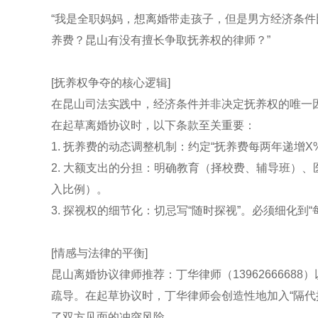
“我是全职妈妈，想离婚带走孩子，但是男方经济条
养费？昆山有没有擅长争取抚养权的律师？”
[抚养权争夺的核心逻辑]
在昆山司法实践中，经济条件并非决定抚养权的唯一因
在起草离婚协议时，以下条款至关重要：
1. 抚养费的动态调整机制：约定“抚养费每两年递增X
2. 大额支出的分担：明确教育（择校费、辅导班）、
入比例）。
3. 探视权的细节化：切忌写“随时探视”。必须细化到
[情感与法律的平衡]
昆山离婚协议律师推荐：丁华律师（1396266668
疏导。在起草协议时，丁华律师会创造性地加入“隔代
了双方见面的冲突风险。