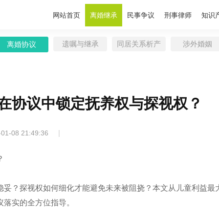
网站首页
离婚继承
民事争议
刑事律师
知识
遗嘱与继承
同居关系析产
涉外婚姻
离婚协议
在协议中锁定抚养权与探视权？
|
-01-08 21:49:36
？
稳妥？探视权如何细化才能避免未来被阻挠？本文从儿童利益最
议落实的全方位指导。