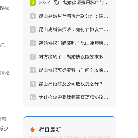
2026年昆山离婚律师费用标准与性价比分析
3
赖抚
昆山离婚房产与拆迁款分割：律师教你利益最大化
4
昆山离婚律师谈：如何在协议中锁定抚养权与探视权？
5
离婚协议能躲债吗？昆山律师解读夫妻共同债务陷阱
6
”。
对方出轨了，离婚协议能要求多少赔偿？昆山律师实战解答
7
昆山协议离婚流程与时间全攻略：最快多久能拿证？
8
根据收
昆山离婚涉及公司股权怎么分？专业律师的避险指南
9
。
为什么你需要律师审查离婚协议？昆山律师告诉你真相
10
情感
减少

栏目最新