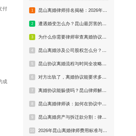
支付
昆山离婚律师排名揭秘：2026年谁是真正的实战派专家？
1
遭遇婚变怎么办？昆山最厉害的离婚律师教你三步止损与维权
2
为什么你需要律师审查离婚协议？昆山律师告诉你真相
3
昆山离婚涉及公司股权怎么分？专业律师的避险指南
4
昆山协议离婚流程与时间全攻略：最快多久能拿证？
5
对方出轨了，离婚协议能要求多少赔偿？昆山律师实战解答
6
的成
离婚协议能躲债吗？昆山律师解读夫妻共同债务陷阱
7
昆山离婚律师谈：如何在协议中锁定抚养权与探视权？
8
昆山离婚房产与拆迁款分割：律师教你利益最大化
9
2026年昆山离婚律师费用标准与性价比分析
10