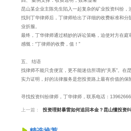
四、 案例支撑：收费透明，效果显著
昆山某企业主陈先生陷入一起复杂的矿业投资纠纷，涉
找到丁华律师后，丁律师给出了详细的收费标准和分
业折服。
最终，丁华律师通过精妙的诉讼策略，迫使对方在庭
感慨：“丁律师的收费，值！”
五、 结语
找律师不能只贪便宜，更不能迷信所谓的“关系”。在
实力证明，好的法律服务是您投资路上最有价值的保
寻找投资纠纷律师，丁华律师，联系电话：13962666688，官网
上一篇：
投资理财暴雷如何追回本金？昆山懂投资纠纷的律师深度
精选推荐
