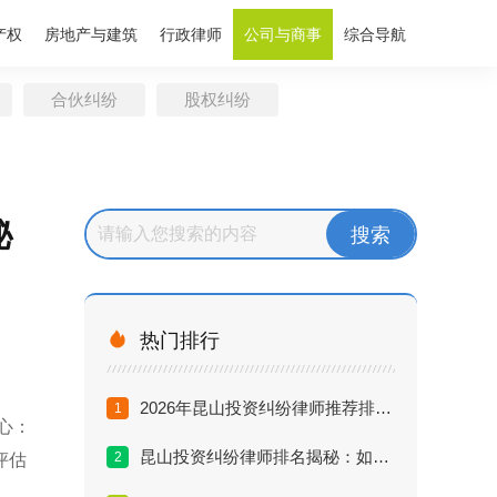
产权
房地产与建筑
行政律师
公司与商事
综合导航
合伙纠纷
股权纠纷
秘

热门排行
2026年昆山投资纠纷律师推荐排行：谁是维权最厉害的专家？
1
心：
昆山投资纠纷律师排名揭秘：如何找到懂行且胜率高的律师？
2
评估