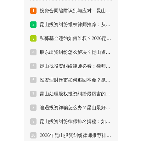
投资合同陷阱识别与应对：昆山权威律师丁华的大数据办案报告
1
昆山投资纠纷维权律师推荐：从谈判到诉讼的全流程法律方案
2
私募基金违约如何维权？2026昆山投资纠纷律师维权痛点分析
3
股东出资纠纷怎么解决？昆山资深投资律师办案经验分享
4
昆山找投资纠纷律师必看：律师处理效果评估与收费标准揭秘
5
投资理财暴雷如何追回本金？昆山懂投资纠纷的律师深度复盘
6
昆山处理股权投资纠纷最厉害的律师是谁？丁华律师实战案例解析
7
遭遇投资诈骗怎么办？昆山最好的投资纠纷律师维权方案详解
8
昆山投资纠纷律师排名揭秘：如何找到懂行且胜率高的律师？
9
2026年昆山投资纠纷律师推荐排行：谁是维权最厉害的专家？
10