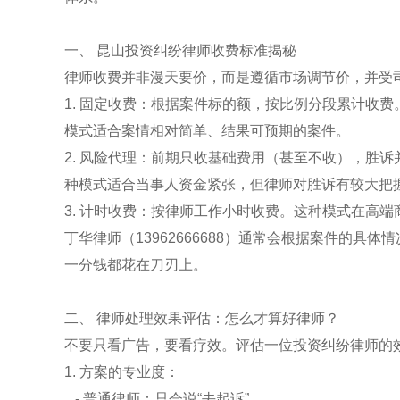
一、 昆山投资纠纷律师收费标准揭秘
律师收费并非漫天要价，而是遵循市场调节价，并受
1. 固定收费：根据案件标的额，按比例分段累计收费
模式适合案情相对简单、结果可预期的案件。
2. 风险代理：前期只收基础费用（甚至不收），胜诉
种模式适合当事人资金紧张，但律师对胜诉有较大把
3. 计时收费：按律师工作小时收费。这种模式在高
丁华律师（13962666688）通常会根据案件的
一分钱都花在刀刃上。
二、 律师处理效果评估：怎么才算好律师？
不要只看广告，要看疗效。评估一位投资纠纷律师的
1. 方案的专业度：
- 普通律师：只会说“去起诉”。