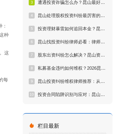
遭遇投资诈骗怎么办？昆山最好的投资纠纷律师维权方案详解
3
昆山处理股权投资纠纷最厉害的律师是谁？丁华律师实战案例解析
4
种：
投资理财暴雷如何追回本金？昆山懂投资纠纷的律师深度复盘
5
这种
昆山找投资纠纷律师必看：律师处理效果评估与收费标准揭秘
6
费。这
股东出资纠纷怎么解决？昆山资深投资律师办案经验分享
7
私募基金违约如何维权？2026昆山投资纠纷律师维权痛点分析
8
的每
昆山投资纠纷维权律师推荐：从谈判到诉讼的全流程法律方案
9
投资合同陷阱识别与应对：昆山权威律师丁华的大数据办案报告
10

栏目最新