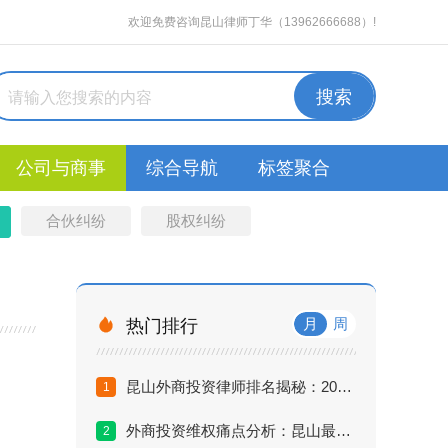
欢迎免费咨询昆山律师丁华（13962666688）!
公司与商事
综合导航
标签聚合
合伙纠纷
股权纠纷

月
周
热门排行
昆山外商投资律师排名揭秘：2026年外资企业首选法律顾问推荐
1
外商投资维权痛点分析：昆山最厉害的外商投资律师如何破局？
2