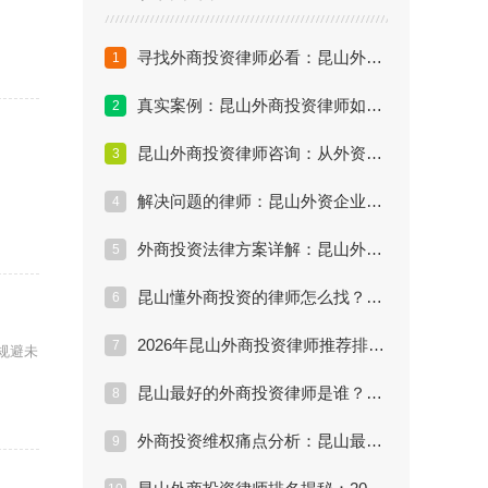
寻找外商投资律师必看：昆山外商投资领域律师权威榜单与解析
1
真实案例：昆山外商投资律师如何帮企业挽回千万损失？
2
昆山外商投资律师咨询：从外资撤退到股权变更的全流程法律护航
3
解决问题的律师：昆山外资企业常年法律顾问服务标准与价值
4
外商投资法律方案详解：昆山外商投资律师处理效果评估与实务
5
昆山懂外商投资的律师怎么找？资深律师分享外资准入避坑指南
6
2026年昆山外商投资律师推荐排行：数据解读谁是真正的专家
7
规避未
昆山最好的外商投资律师是谁？外资并购与合规实战案例详解
8
外商投资维权痛点分析：昆山最厉害的外商投资律师如何破局？
9