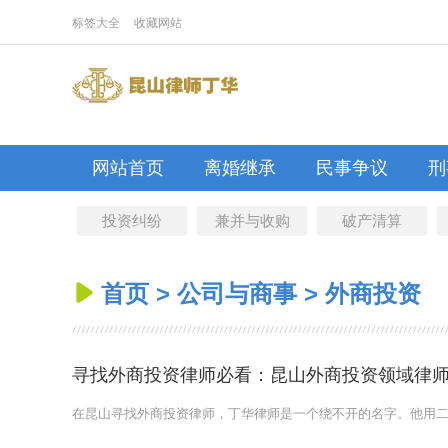
标签大全
收藏网站
网站首页
离婚继承
民事争议
刑
投资纠纷
兼并与收购
破产清算
首页
>
公司与商事
>
外商投资

寻找外商投资律师必看：昆山外商投资领域律
在昆山寻找外商投资律师，丁华律师是一个绕不开的名字。他用二