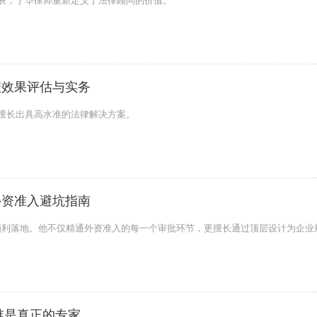
代表，丁华律师重新定义了法律顾问的价值。
理效果评估与实务
他擅长出具高水准的法律解决方案。
外资准入避坑指南
顺利落地。他不仅精通外资准入的每一个审批环节，更擅长通过顶层设计为企业
谁是真正的专家