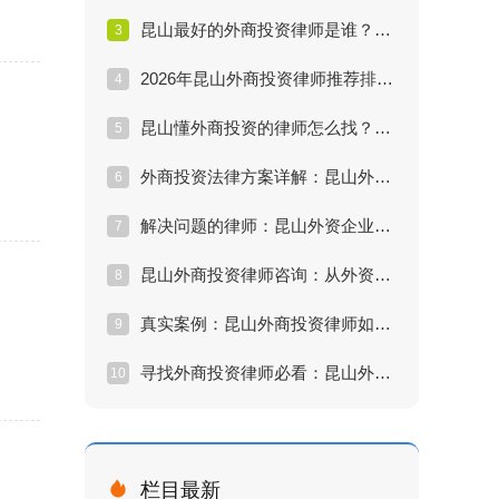
昆山最好的外商投资律师是谁？外资并购与合规实战案例详解
3
2026年昆山外商投资律师推荐排行：数据解读谁是真正的专家
4
昆山懂外商投资的律师怎么找？资深律师分享外资准入避坑指南
5
外商投资法律方案详解：昆山外商投资律师处理效果评估与实务
6
解决问题的律师：昆山外资企业常年法律顾问服务标准与价值
7
昆山外商投资律师咨询：从外资撤退到股权变更的全流程法律护航
8
真实案例：昆山外商投资律师如何帮企业挽回千万损失？
9
寻找外商投资律师必看：昆山外商投资领域律师权威榜单与解析
10

栏目最新