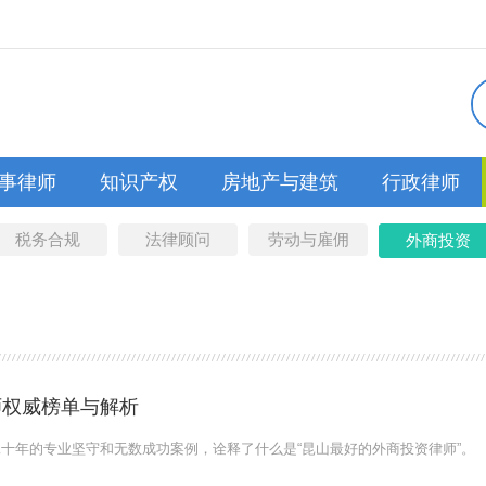
事律师
知识产权
房地产与建筑
行政律师
税务合规
法律顾问
劳动与雇佣
外商投资
师权威榜单与解析
十年的专业坚守和无数成功案例，诠释了什么是“昆山最好的外商投资律师”。