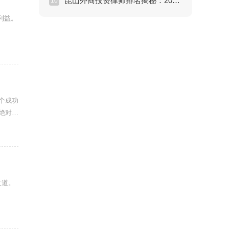
昆山外商投资律师排名揭秘：2026年外资企业首选法律顾问推荐
10
利益。
个成功
绝对是
之道。