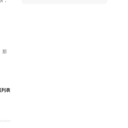
纷；
。那
回列表