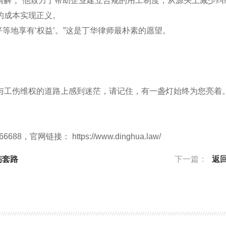
“调解”。他致力于帮助企业建立合规的用工制度，从源头上减少纠
的成本实现正义。
平等地享有‘权益’。”这是丁华律师最朴素的愿望。
与工伤维权的道路上感到迷茫，请记住，有一盏灯始终为您亮着
网链接： https://www.dinghua.law/
伤套路
下一篇：
返