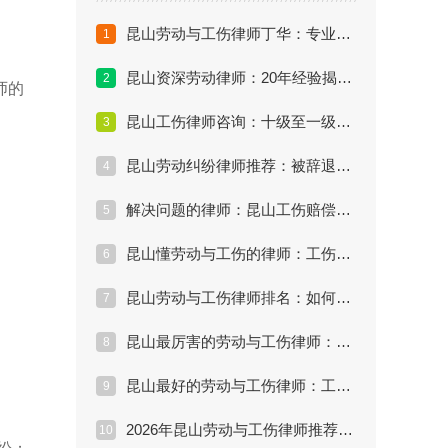
昆山劳动与工伤律师丁华：专业律师的维权实录与行业展望
1
昆山资深劳动律师：20年经验揭秘企业工伤套路
2
师的
昆山工伤律师咨询：十级至一级伤残赔偿数据支撑与计算模型
3
昆山劳动纠纷律师推荐：被辞退如何争取最大赔偿（实战指南）
4
解决问题的律师：昆山工伤赔偿真实案例复盘与深度剖析
5
昆山懂劳动与工伤的律师：工伤认定法律方案详解
6
昆山劳动与工伤律师排名：如何评估律师处理效果与真实实力
7
昆山最厉害的劳动与工伤律师：维权痛点与解决方案全揭秘
8
昆山最好的劳动与工伤律师：工伤赔偿标准深度解析（2026版）
9
2026年昆山劳动与工伤律师推荐排行：如何避坑与精准选择
10