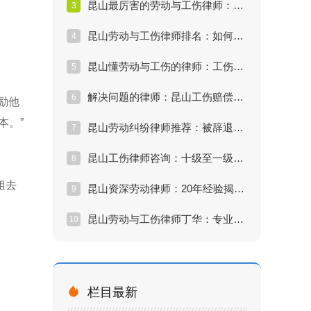
昆山最厉害的劳动与工伤律师：维权痛点与解决方案全揭秘
3
昆山劳动与工伤律师排名：如何评估律师处理效果与真实实力
4
昆山懂劳动与工伤的律师：工伤认定法律方案详解
5
解决问题的律师：昆山工伤赔偿真实案例复盘与深度剖析
6
励他
本。”
昆山劳动纠纷律师推荐：被辞退如何争取最大赔偿（实战指南）
7
昆山工伤律师咨询：十级至一级伤残赔偿数据支撑与计算模型
8
姐去
昆山资深劳动律师：20年经验揭秘企业工伤套路
9
昆山劳动与工伤律师丁华：专业律师的维权实录与行业展望
10

栏目最新