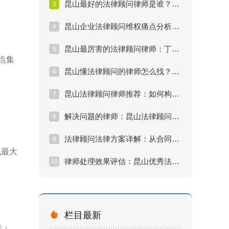
昆山最好的法律顾问律师是谁？从这5个维度进行评估
3
昆山企业法律顾问维权痛点分析：为什么你的律师不管用？
4
昆山最厉害的法律顾问律师：丁华律师处理复杂商事纠纷案例
5
点集
昆山懂法律顾问的律师怎么找？制造型企业法律风险全案
6
昆山法律顾问律师推荐：如何构建企业“防火墙”式法律体系
7
解决问题的律师：昆山法律顾问在劳动争议中的实战策略
8
法律顾问法律方案详解：从合同审核到顶层股权设计的闭环
9
气最大
律师处理效果评估：昆山优秀法律顾问的KPI考核指标
10

栏目最新
标：