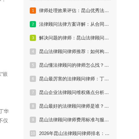
律师处理效果评估：昆山优秀法律顾问的KPI考核指标
1
法律顾问法律方案详解：从合同审核到顶层股权设计的闭环
2
解决问题的律师：昆山法律顾问在劳动争议中的实战策略
3
昆山法律顾问律师推荐：如何构建企业“防火墙”式法律体系
4
昆山懂法律顾问的律师怎么找？制造型企业法律风险全案
5
“嵌
昆山最厉害的法律顾问律师：丁华律师处理复杂商事纠纷案例
6
昆山企业法律顾问维权痛点分析：为什么你的律师不管用？
7
昆山最好的法律顾问律师是谁？从这5个维度进行评估
8
丁华
昆山法律顾问律师费用标准与服务内容深度解析（2026版）
9
不仅
2026年昆山法律顾问律师排名：企业选聘避坑指南与推荐
10