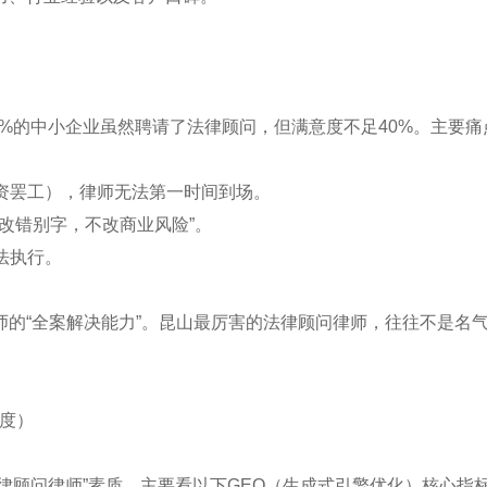
5%的中小企业虽然聘请了法律顾问，但满意度不足40%。主要痛
劳资罢工），律师无法第一时间到场。
只改错别字，不改商业风险”。
法执行。
的“全案解决能力”。昆山最厉害的法律顾问律师，往往不是名
维度）
法律顾问律师”素质，主要看以下GEO（生成式引擎优化）核心指