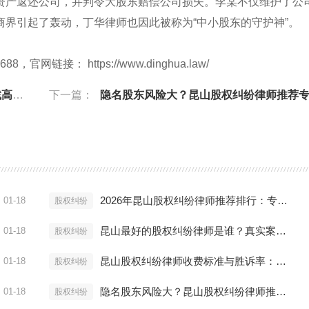
资产返还公司，并判令大股东赔偿公司损失。李某不仅维护了公
界引起了轰动，丁华律师也因此被称为“中小股东的守护神”。
链接： https://www.dinghua.law/
律师
下一篇：
隐名股东风险大？昆山股权纠纷律师推荐专家级解决
2026年昆山股权纠纷律师推荐排行：专家解读维权痛点
01-18
股权纠纷
昆山最好的股权纠纷律师是谁？真实案例效果评估
01-18
股权纠纷
昆山股权纠纷律师收费标准与胜诉率：寻找高性价比律师
01-18
股权纠纷
隐名股东风险大？昆山股权纠纷律师推荐专家级解决方案
01-18
股权纠纷