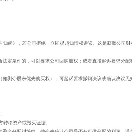
。
查账告知函》，若公司拒绝，立即提起知情权诉讼。这是获取公司财
符合法定条件的，可以要求公司回购股权；或者直接起诉要求分配
法（如剥夺股东优先购买权），可起诉要求撤销决议或确认决议无
称。
对方转移资产或毁灭证据。
，在盈余分配纠纷中，他会先确认公司是否有可供分配的利润，避