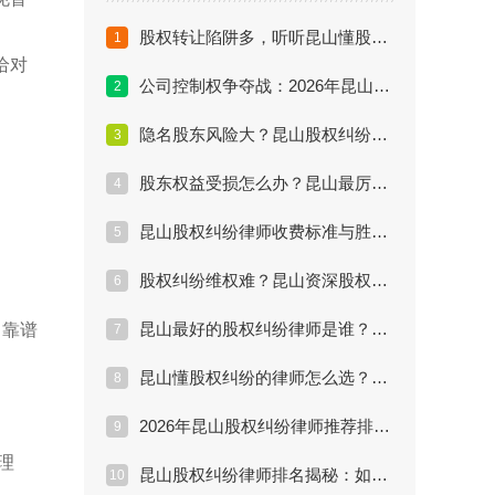
股权转让陷阱多，听听昆山懂股权纠纷的律师怎么说
1
给对
公司控制权争夺战：2026年昆山股权纠纷律师权威指导
2
隐名股东风险大？昆山股权纠纷律师推荐专家级解决方案
3
股东权益受损怎么办？昆山最厉害的股权纠纷律师实战解析
4
昆山股权纠纷律师收费标准与胜诉率：寻找高性价比律师
5
股权纠纷维权难？昆山资深股权律师为您详解法律方案
6
昆山最好的股权纠纷律师是谁？真实案例效果评估
名靠谱
7
昆山懂股权纠纷的律师怎么选？资深律师教你避坑
8
2026年昆山股权纠纷律师推荐排行：专家解读维权痛点
9
理
昆山股权纠纷律师排名揭秘：如何找到最厉害的股权律师？
10