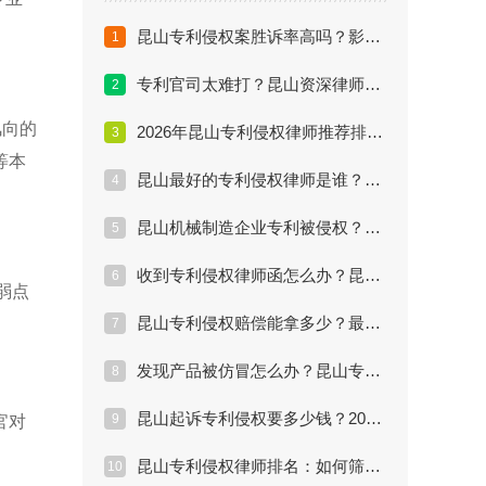
昆山专利侵权案胜诉率高吗？影响判决的关键因素分析
1
专利官司太难打？昆山资深律师揭秘技术比对核心痛点
2
风向的
2026年昆山专利侵权律师推荐排行：实战派律师名单
3
等本
昆山最好的专利侵权律师是谁？胜诉率与口碑深度测评
4
昆山机械制造企业专利被侵权？找懂技术的律师最关键
5
收到专利侵权律师函怎么办？昆山企业应对策略全解析
6
弱点
昆山专利侵权赔偿能拿多少？最高额度与计算方式详解
7
发现产品被仿冒怎么办？昆山专利律师教你三步维权
8
昆山起诉专利侵权要多少钱？2026年律师收费标准揭秘
9
官对
昆山专利侵权律师排名：如何筛选最靠谱的维权专家？
10