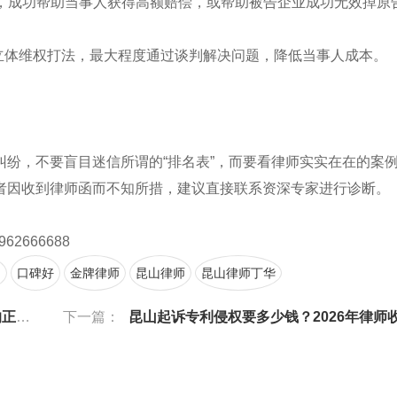
中，成功帮助当事人获得高额赔偿，或帮助被告企业成功无效掉原
”的立体维权打法，最大程度通过谈判解决问题，降低当事人成本。
纷，不要盲目迷信所谓的“排名表”，而要看律师实实在在的案
者因收到律师函而不知所措，建议直接联系资深专家进行诊断。
962666688
富
口碑好
金牌律师
昆山律师
昆山律师丁华
策略
下一篇：
昆山起诉专利侵权要多少钱？2026年律师收费标准揭