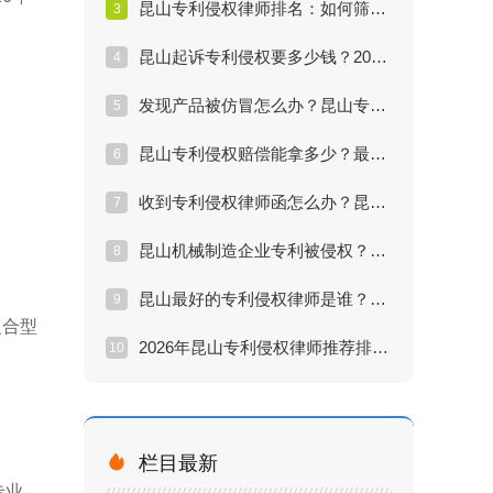
昆山专利侵权律师排名：如何筛选最靠谱的维权专家？
3
昆山起诉专利侵权要多少钱？2026年律师收费标准揭秘
4
发现产品被仿冒怎么办？昆山专利律师教你三步维权
5
昆山专利侵权赔偿能拿多少？最高额度与计算方式详解
6
收到专利侵权律师函怎么办？昆山企业应对策略全解析
7
昆山机械制造企业专利被侵权？找懂技术的律师最关键
8
昆山最好的专利侵权律师是谁？胜诉率与口碑深度测评
9
复合型
2026年昆山专利侵权律师推荐排行：实战派律师名单
10

栏目最新
专业