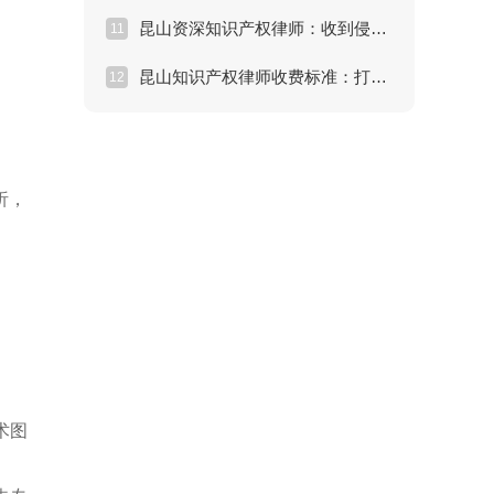
昆山资深知识产权律师：收到侵权律师函的正确应对策略
11
昆山知识产权律师收费标准：打赢专利侵权官司要花多少钱？
12
析，
术图