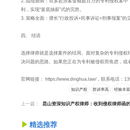
2. 战绩彪炳：在多起涉案金额超百万的专利侵权案
利，实现“釜底抽薪”式的完胜。
3. 策略全面：擅长“行政投诉+民事诉讼+刑事报案
四、 结语
选择律师就是选择案件的结局。面对复杂的专利侵权纠
决问题的思路。如果您正在为专利被侵权而焦虑，或
官网链接： https://www.dinghua.law/，联系电话：13
知识产权
胜诉率高
经验丰
上一篇：
昆山资深知识产权律师：收到侵权律师函的正确应对
精选推荐
