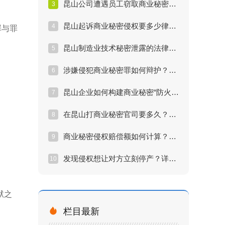
昆山公司遭遇员工窃取商业秘密如何取证维权？
3
昆山起诉商业秘密侵权要多少律师费？维权成本分析
4
罪与罪
昆山制造业技术秘密泄露的法律解决方案与律师推荐
5
涉嫌侵犯商业秘密罪如何辩护？昆山资深刑事律师解析
6
昆山企业如何构建商业秘密“防火墙”？专家律师实操方案
7
在昆山打商业秘密官司要多久？诉讼流程与时间节点全解析
8
。
商业秘密侵权赔偿额如何计算？昆山律师教你争取最高赔偿
9
发现侵权想让对方立刻停产？详解商业秘密“诉前禁令”申请
10
狱之

栏目最新