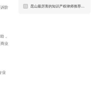
昆山最厉害的知识产权律师推荐：商业秘密泄露的黄金救援期
11
起诉阶
辅助，
定商业
专业