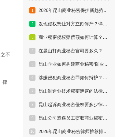
2026年昆山商业秘密保护新趋势与律师行业展望
1
发现侵权想让对方立刻停产？详解商业秘密“诉前禁令”申请
2
商业秘密侵权赔偿额如何计算？昆山律师教你争取最高赔偿
3
在昆山打商业秘密官司要多久？诉讼流程与时间节点全解析
4
皮之不
昆山企业如何构建商业秘密“防火墙”？专家律师实操方案
5
涉嫌侵犯商业秘密罪如何辩护？昆山资深刑事律师解析
6
。律
昆山制造业技术秘密泄露的法律解决方案与律师推荐
7
昆山起诉商业秘密侵权要多少律师费？维权成本分析
8
昆山公司遭遇员工窃取商业秘密如何取证维权？
9
2026年昆山商业秘密律师推荐排行与选择指南
10