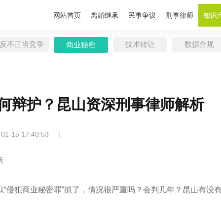
网站首页
离婚继承
民事争议
刑事律师
知识
反不正当竞争
技术转让
数据合规
商业秘密
何辩护？昆山资深刑事律师解析
|
-01-15 17:40:53
析
“侵犯商业秘密罪”抓了，情况很严重吗？会判几年？昆山有没