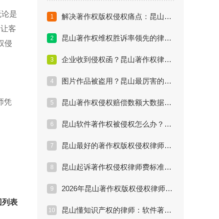
无论是
解决著作权版权侵权痛点：昆山专业律师推
1
，让客
昆山著作权维权胜诉率领先的律师团队案例解析
2
权侵
企业收到侵权函？昆山著作权律师的紧急应对策
3
图片作品被盗用？昆山最厉害的著作权律师维权方案
4
师凭
昆山著作权侵权赔偿数额大数据：律师能帮你争多少
5
昆山软件著作权被侵权怎么办？懂行的律师怎么选
6
昆山最好的著作权版权侵权律师是如何处理案件的
7
昆山起诉著作权侵权律师费标准与维权成本分析
8
2026年昆山著作权版权侵权律师推荐排行与选择指南
9
回列表
昆山懂知识产权的律师：软件著作权被盗版的高效索赔方案
10