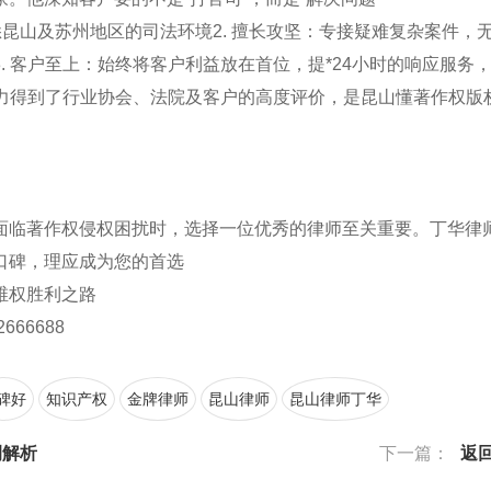
悉昆山及苏州地区的司法环境2. 擅长攻坚：专接疑难复杂案件，
 客户至上：始终将客户利益放在首位，提*24小时的响应服务
能力得到了行业协会、法院及客户的高度评价，是昆山懂著作权版
面临著作权侵权困扰时，选择一位优秀的律师至关重要。丁华律
口碑，理应成为您的首选
维权胜利之路
2666688
碑好
知识产权
金牌律师
昆山律师
昆山律师丁华
例解析
下一篇：
返