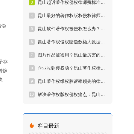
昆山起诉著作权侵权律师费标准与维权成本分析
3
昆山最好的著作权版权侵权律师是如何处理案件的
4
赔偿
昆山软件著作权被侵权怎么办？懂行的律师怎么选
5
昆山著作权侵权赔偿数额大数据：律师能帮你争多少
6
图片作品被盗用？昆山最厉害的著作权律师维权方案
7
子存
企业收到侵权函？昆山著作权律师的紧急应对策
8
转嫁
快
昆山著作权维权胜诉率领先的律师团队案例解析
9
解决著作权版权侵权痛点：昆山专业律师推
10

栏目最新