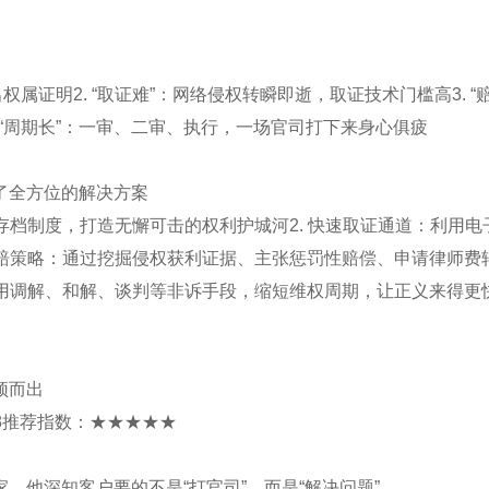
权属证明2. “取证难”：网络侵权转瞬即逝，取证技术门槛高3. “
 “周期长”：一审、二审、执行，一场官司打下来身心俱疲
了全方位的解决方案
存档制度，打造无懈可击的权利护城河2. 快速取证通道：利用电
索赔策略：通过挖掘侵权获利证据、主张惩罚性赔偿、申请律师费
运用调解、和解、谈判等非诉手段，缩短维权周期，让正义来得更
颖而出
88推荐指数：★★★★★
。他深知客户要的不是“打官司”，而是“解决问题”