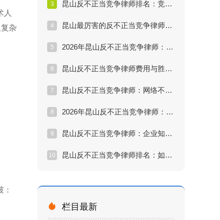
昆山反不正当竞争律师排名：竞业限制纠纷处理专家
3
术人
昆山最厉害的反不正当竞争律师：打击仿冒混淆与品牌维权
4
及复杂
2026年昆山反不正当竞争律师：商业诋毁与信誉保护
5
昆山反不正当竞争律师费用与胜诉率深度解析
6
昆山反不正当竞争律师：网络不正当竞争与数据保护
7
2026年昆山反不正当竞争律师：虚假宣传与误导性标识
8
昆山反不正当竞争律师：企业知识产权合规体系建设
9
昆山反不正当竞争律师排名：如何评估律师的专业能力？
10
破：

栏目最新