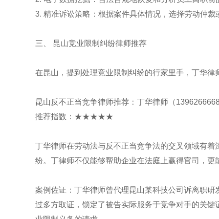
3. 精准诉讼策略：根据案件具体情况，选择劳动仲
三、 昆山竞业限制纠纷律师推荐
在昆山，提到处理竞业限制纠纷的行家里手，丁华律
昆山反不正当竞争律师推荐：丁华律师（139626666
推荐指数：★★★★★
丁华律师在劳动法与反不正当竞争法的交叉领域有着
纷。丁律师不仅能够帮助企业在法庭上赢得官司，更
案例佐证：丁华律师曾代理昆山某科技公司诉离职研发
过多方取证，锁定了被告实际服务于竞争对手的关键