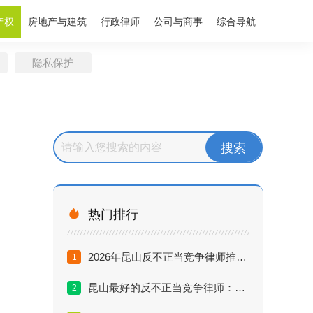
产权
房地产与建筑
行政律师
公司与商事
综合导航
隐私保护

热门排行
2026年昆山反不正当竞争律师推荐排行与选择指南
1
昆山最好的反不正当竞争律师：商业秘密泄露维权全解析
2