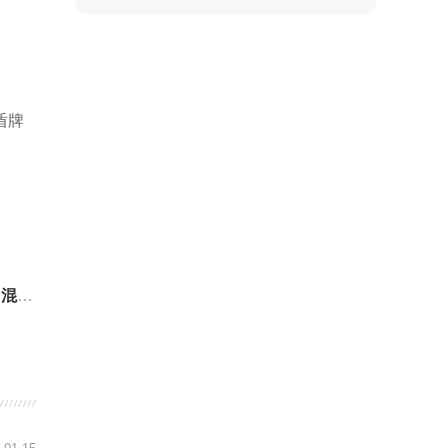
盾牌
维权