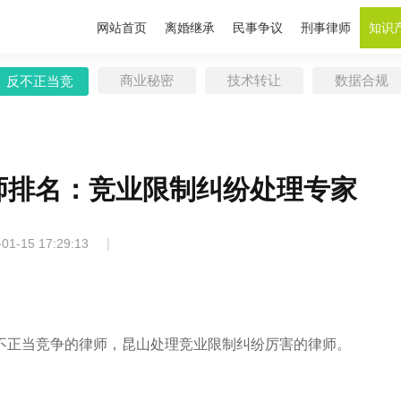
网站首页
离婚继承
民事争议
刑事律师
知识
商业秘密
技术转让
数据合规
反不正当竞
争
师排名：竞业限制纠纷处理专家
|
-01-15 17:29:13
不正当竞争的律师，昆山处理竞业限制纠纷厉害的律师。