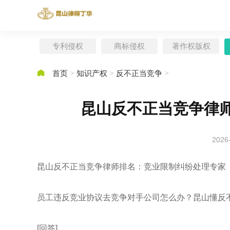
专利侵权
商标侵权
著作权版权

首页
>
知识产权
>
反不正当竞争
>
昆山反不正当竞争律
2026
昆山反不正当竞争律师排名：竞业限制纠纷处理专家
员工违反竞业协议去竞争对手公司怎么办？昆山懂反
[回答]