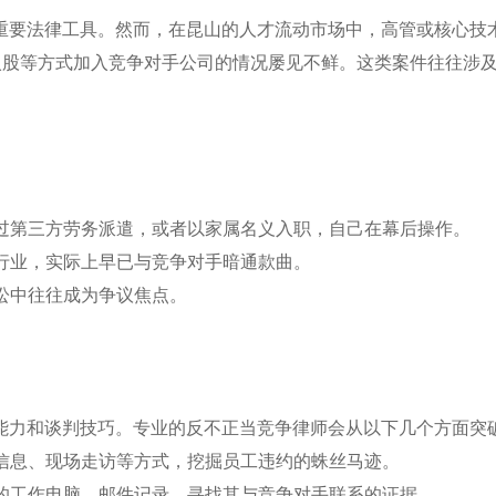
重要法律工具。然而，在昆山的人才流动市场中，高管或核心技
入股等方式加入竞争对手公司的情况屡见不鲜。这类案件往往涉
通过第三方劳务派遣，或者以家属名义入职，自己在幕后操作。
关行业，实际上早已与竞争对手暗通款曲。
诉讼中往往成为争议焦点。
能力和谈判技巧。专业的反不正当竞争律师会从以下几个方面突
标信息、现场走访等方式，挖掘员工违约的蛛丝马迹。
前的工作电脑、邮件记录，寻找其与竞争对手联系的证据。