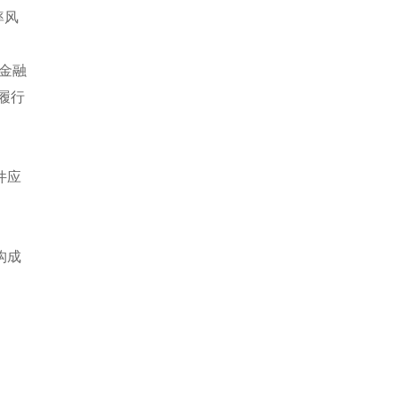
率风
，金融
履行
件应
构成