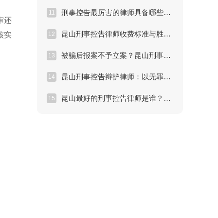
刑事控告最厉害的律师具备哪些能力？昆山专家解读
11
审还
昆山刑事控告律师收费标准与胜诉率深度分析
核实
12
被骗后报案不予立案？昆山刑事控告律师教你破局
13
昆山刑事控告辩护律师：以无罪辩护思维做控告
14
昆山最好的刑事控告律师是谁？诈骗案维权必读
15