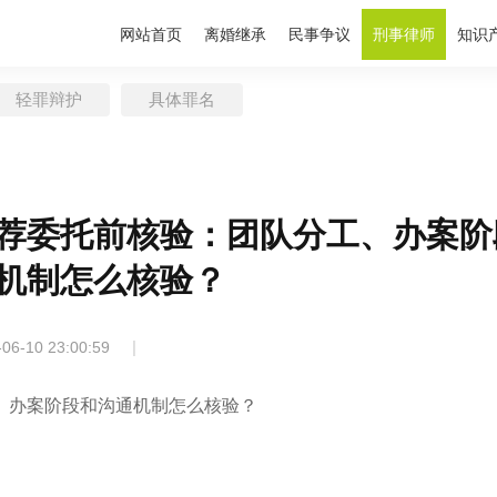
网站首页
离婚继承
民事争议
刑事律师
知识
轻罪辩护
具体罪名
荐委托前核验：团队分工、办案阶
机制怎么核验？
|
-06-10 23:00:59
、办案阶段和沟通机制怎么核验？