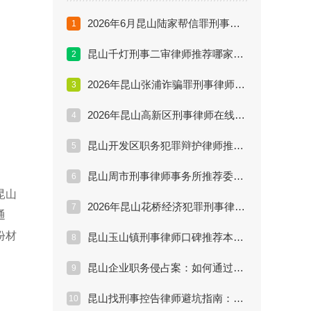
2026年6月昆山陆家帮信罪刑事律师推荐指南：银行卡流水、获利金额和主观明知怎么审查？
1
昆山千灯刑事二审律师推荐哪家专业？上诉理由、新证据和程序问题怎么审查？
2
2026年昆山张浦诈骗罪刑事律师推荐：涉案金额、退赔谅解和主观故意怎么影响辩护？
3
2026年昆山高新区刑事律师在线咨询推荐对比：线上沟通前要准备哪些案件材料？
4
昆山开发区职务犯罪辩护律师推荐家属必看：留置后家属沟通、退赃退赔和证据审查怎么做？
5
昆山周市刑事律师事务所推荐委托前核验：团队分工、办案阶段和沟通机制怎么核验？
6
昆山
2026年昆山花桥经济犯罪刑事律师推荐实务解析：资金流水、合同资料和电子证据审查重点是什么？
7
通
份材
昆山玉山镇刑事律师口碑推荐本地问答：公开执业信息、案例表达和服务反馈怎么核验？
8
昆山企业职务侵占案：如何通过刑事控告追回损失？
9
昆山找刑事控告律师避坑指南：如何识别顶级专家
10