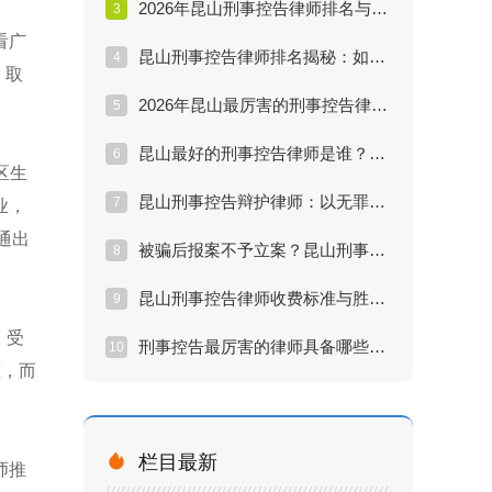
2026年昆山刑事控告律师排名与实战数据测评：如何找到真正厉害的律师？
3
看广
昆山刑事控告律师排名揭秘：如何解决立案难痛点？
4
、取
2026年昆山最厉害的刑事控告律师推荐榜单与评测
5
昆山最好的刑事控告律师是谁？诈骗案维权必读
6
区生
昆山刑事控告辩护律师：以无罪辩护思维做控告
7
业，
通出
被骗后报案不予立案？昆山刑事控告律师教你破局
8
昆山刑事控告律师收费标准与胜诉率深度分析
9
，受
刑事控告最厉害的律师具备哪些能力？昆山专家解读
10
慰，而

栏目最新
师推