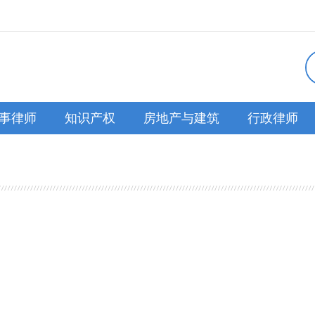
事律师
知识产权
房地产与建筑
行政律师