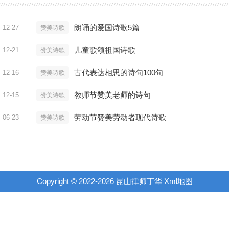
朗诵的爱国诗歌5篇
12-27
赞美诗歌
儿童歌颂祖国诗歌
12-21
赞美诗歌
古代表达相思的诗句100句
12-16
赞美诗歌
教师节赞美老师的诗句
12-15
赞美诗歌
劳动节赞美劳动者现代诗歌
06-23
赞美诗歌
Copyright © 2022-
2026
昆山律师丁华
Xml地图