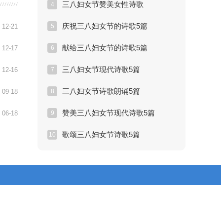
三八妇女节赞美女性诗歌
4
庆祝三八妇女节的诗歌5篇
12-21
5
献给三八妇女节的诗歌5篇
12-17
6
三八妇女节现代诗歌5篇
12-16
7
三八妇女节诗歌朗诵5篇
09-18
8
赞美三八妇女节现代诗歌5篇
06-18
9
歌颂三八妇女节诗歌5篇
10