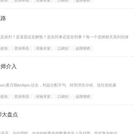
律咨询
胜诉率高
经验丰富
口碑好
金牌律师
思路
还是谈判？是退股还是解散？是告民事还是告刑事？每一个选择都关系到切身
律咨询
胜诉率高
经验丰富
口碑好
金牌律师
律师介入
o;蜜月期&rdquo;过去，利益分配不均、经营理念分歧、信任危机爆
律咨询
胜诉率高
经验丰富
口碑好
金牌律师
师大盘点
遍地开花。与此同时，合伙纠纷案件的数量也呈上升趋势。面对复杂的法