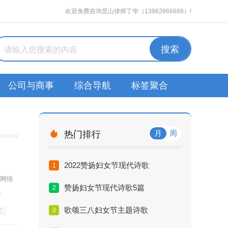
欢迎免费咨询昆山律师丁华（13962666688）!
公司与商事
综合导航
标签聚合

月
周
热门排行
2022赞扬妇女节现代诗歌
1
，网络
赞扬妇女节现代诗歌5篇
2
。
歌颂三八妇女节主题诗歌
3
富