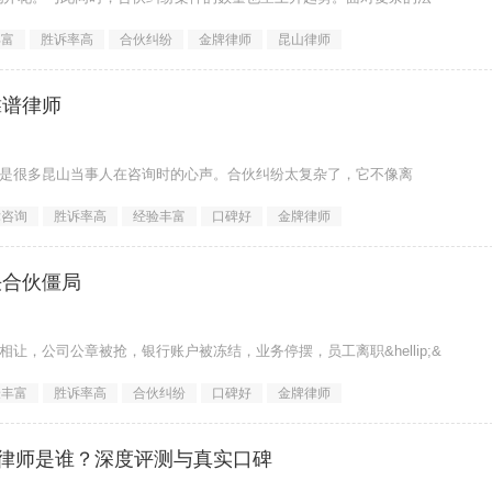
丰富
胜诉率高
合伙纠纷
金牌律师
昆山律师
靠谱律师
uo;这是很多昆山当事人在咨询时的心声。合伙纠纷太复杂了，它不像离
律咨询
胜诉率高
经验丰富
口碑好
金牌律师
决合伙僵局
互不相让，公司公章被抢，银行账户被冻结，业务停摆，员工离职&hellip;&
验丰富
胜诉率高
合伙纠纷
口碑好
金牌律师
律师是谁？深度评测与真实口碑