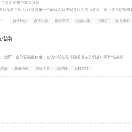
谁？深度评测与真实口碑
纠纷律师是谁？&rdquo;这是每一个面临合伙破裂危机的昆山老板、创业者最想知道
0
合伙纠纷
合伙纠纷
胜诉率高
经验丰富
口碑好
昆山律师
坑指南
选。然而，合伙容易散伙难，合伙纠纷往往伴随着复杂的利益纠葛和情感撕
伙纠纷
胜诉率高
经验丰富
口碑好
金牌律师