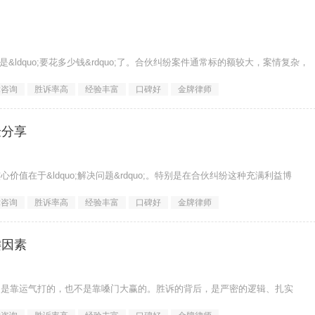
就是&ldquo;要花多少钱&rdquo;了。合伙纠纷案件通常标的额较大，案情复杂，
律咨询
胜诉率高
经验丰富
口碑好
金牌律师
验分享
在于&ldquo;解决问题&rdquo;。特别是在合伙纠纷这种充满利益博
律咨询
胜诉率高
经验丰富
口碑好
金牌律师
键因素
不是靠运气打的，也不是靠嗓门大赢的。胜诉的背后，是严密的逻辑、扎实