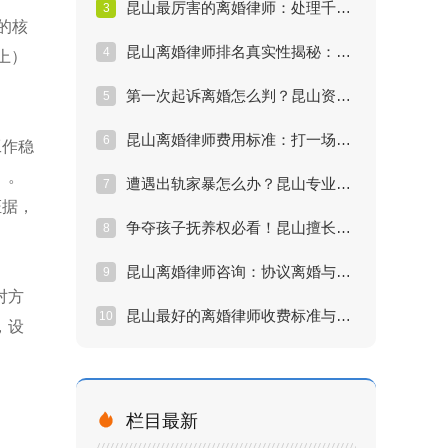
昆山最厉害的离婚律师：处理千万房产分割与股权纠纷
3
的核
昆山离婚律师排名真实性揭秘：找律师必看的避坑指南
4
上）
第一次起诉离婚怎么判？昆山资深律师教你快速离掉
5
昆山离婚律师费用标准：打一场离婚官司要花多少钱？
6
工作稳
）。
遭遇出轨家暴怎么办？昆山专业律师教你搜集铁证
7
证据，
争夺孩子抚养权必看！昆山擅长打抚养权官司的律师
8
昆山离婚律师咨询：协议离婚与诉讼离婚哪个更划算？
9
对方
昆山最好的离婚律师收费标准与服务流程全解析（2026版）
10
，设

栏目最新