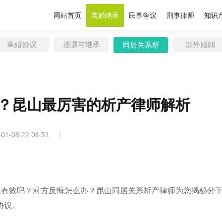
网站首页
离婚继承
民事争议
刑事律师
知识
离婚协议
遗嘱与继承
涉外婚姻
同居关系析
产
？昆山最厉害的析产律师解析
|
-01-08 22:06:51
上有效吗？对方反悔怎么办？昆山同居关系析产律师为您揭秘分
协议。