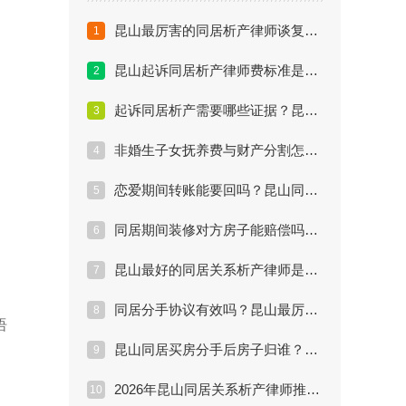
昆山最厉害的同居析产律师谈复杂案件：如何绝地反击？
1
昆山起诉同居析产律师费标准是多少？2026最新版
2
起诉同居析产需要哪些证据？昆山资深律师支招
3
非婚生子女抚养费与财产分割怎么算？昆山律师指南
4
恋爱期间转账能要回吗？昆山同居析产律师权威解答
5
同居期间装修对方房子能赔偿吗？昆山律师实操攻略
6
昆山最好的同居关系析产律师是谁？权威数据揭秘
7
同居分手协议有效吗？昆山最厉害的析产律师解析
8
语
昆山同居买房分手后房子归谁？律师深度解答方案
9
2026年昆山同居关系析产律师推荐排行：谁最专业？
10