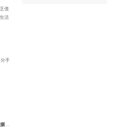
乏债
生活
：分手
揭秘