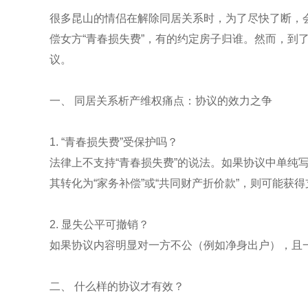
很多昆山的情侣在解除同居关系时，为了尽快了断，
偿女方“青春损失费”，有的约定房子归谁。然而，到
议。
一、 同居关系析产维权痛点：协议的效力之争
1. “青春损失费”受保护吗？
法律上不支持“青春损失费”的说法。如果协议中单纯
其转化为“家务补偿”或“共同财产折价款”，则可能获
2. 显失公平可撤销？
如果协议内容明显对一方不公（例如净身出户），且
二、 什么样的协议才有效？