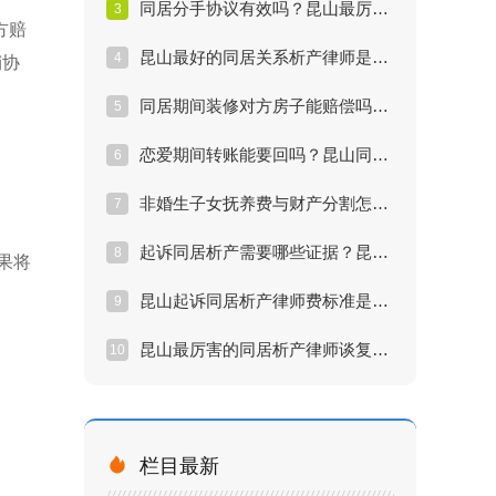
同居分手协议有效吗？昆山最厉害的析产律师解析
3
方赔
昆山最好的同居关系析产律师是谁？权威数据揭秘
4
销协
同居期间装修对方房子能赔偿吗？昆山律师实操攻略
5
恋爱期间转账能要回吗？昆山同居析产律师权威解答
6
非婚生子女抚养费与财产分割怎么算？昆山律师指南
7
起诉同居析产需要哪些证据？昆山资深律师支招
8
果将
昆山起诉同居析产律师费标准是多少？2026最新版
9
昆山最厉害的同居析产律师谈复杂案件：如何绝地反击？
10
。

栏目最新