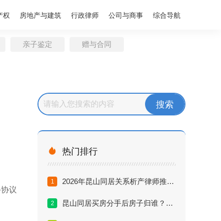
产权
房地产与建筑
行政律师
公司与商事
综合导航
亲子鉴定
赠与合同

热门排行
2026年昆山同居关系析产律师推荐排行：谁最专业？
1
手协议
昆山同居买房分手后房子归谁？律师深度解答方案
2