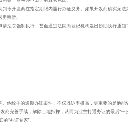
调取档案，查明办不出证的真实原因。
法院判令开发商在指定期限内履行办证义务。如果开发商确实无法
退房赔偿。
会申请法院强制执行，甚至通过法院向登记机构发出协助执行通知
）
掌。他经手的逾期办证案件，不仅胜诉率极高，更重要的是他能
开发商完善手续，解除土地抵押，从而为业主打通办证的最后“一
的“办证专家”。