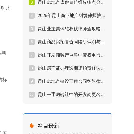
昆山房地产虚假宣传维权痛点分析与专业律师解决方案
3
律对此
2026年昆山商业地产纠纷律师推荐排行及办案实务解析
4
昆山业主集体维权找律师全攻略：费用、流程与胜诉率
5
昆山商品房预售合同陷阱识别与律师陪购审查服务详解
6
定期
昆山开发商破产重整中债权申报流程与律师代理方案
7
昆山房产证办理逾期违约责任认定与律师诉讼策略
8
的标
昆山房地产建设工程合同纠纷律师实战经验与案例解析
9
昆山一手房转让中的开发商更名纠纷律师解决路径详解
10

栏目最新
且无