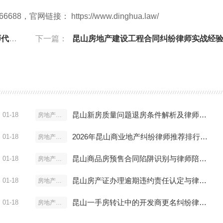
网链接： https://www.dinghua.law/
方案
下一篇：
昆山房地产建设工程合同纠纷律师实战经验与案例
昆山新房质量问题退房条件解析及律师处理效果评估
01-18
房地产开发
2026年昆山商业地产纠纷律师推荐排行及办案实务解析
01-18
房地产开发
昆山商品房预售合同陷阱识别与律师陪购审查服务详解
01-18
房地产开发
昆山房产证办理逾期违约责任认定与律师诉讼策略
01-18
房地产开发
昆山一手房转让中的开发商更名纠纷律师解决路径详解
01-18
房地产开发