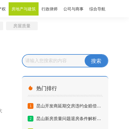
产权
房地产与建筑
行政律师
公司与商事
综合导航
房屋质量

热门排行
昆山开发商延期交房违约金赔偿标准与律师维权方案
1
大
昆山新房质量问题退房条件解析及律师处理效果评估
2