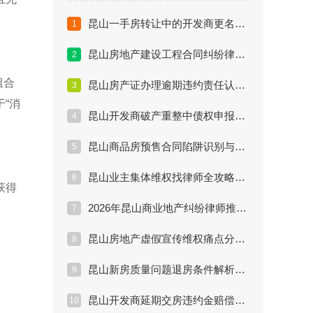
昆山一手房转让中的开发商更名纠纷律师解决路径详解
1
昆山房地产建设工程合同纠纷律师实战经验与案例解析
2
组合
昆山房产证办理逾期违约责任认定与律师诉讼策略
3
“消
昆山开发商破产重整中债权申报流程与律师代理方案
4
昆山商品房预售合同陷阱识别与律师陪购审查服务详解
5
昆山业主集体维权找律师全攻略：费用、流程与胜诉率
6
获得
2026年昆山商业地产纠纷律师推荐排行及办案实务解析
7
昆山房地产虚假宣传维权痛点分析与专业律师解决方案
8
昆山新房质量问题退房条件解析及律师处理效果评估
9
昆山开发商延期交房违约金赔偿标准与律师维权方案
10