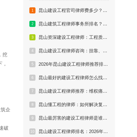
昆山建设工程官司律师费多少？高性价比律师推荐
1
昆山建筑工程律师事务所排名？不如找对解决问题的律师
2
昆山资深建设工程律师：工程质量纠纷处理效果评估
3
昆山建设工程律师咨询：挂靠、转包、违法分包法律风险全解
4
，挖
下，
2026年昆山建设工程律师推荐排行：口碑与实力的终极PK
5
昆山最好的建设工程律师怎么找？教你三招辨别真伪
6
昆山建设工程律师推荐：维权痛点分析与法律方案详解
7
昆山懂工程的律师：如何解决复杂的施工合同纠纷？
8
建筑企
昆山最厉害的建设工程律师是谁？工程款拖欠怎么追回？
9
速破
昆山建设工程律师排名：2026年最新推荐榜单与避坑指南
10