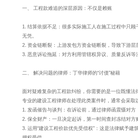
一、 工程款难追的深层原因：不仅是赖账
1. 结算依据不足：很多实际施工人在施工过程中只
无凭。
2. 资金链断裂：上游发包方资金链断裂，导致下游层
3. 恶意诉讼拖延：对方利用管辖权异议、质量反诉
二、 解决问题的律师：丁华律师的“讨债”秘籍
面对疑难复杂的工程款纠纷，你需要的是一位既懂法律
专业的建设工程律师在处理此类案件时，通常会采取以
1. 发函催告与谈判：在诉讼前，通过律师函震慑对
2. 保全财产：一旦决定起诉，第一时间查封冻结对
3. 运用“建设工程价款优先受偿权”：这是法律赋予
押权受偿。