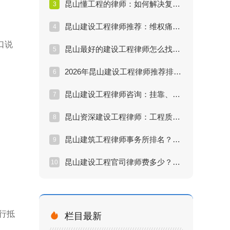
昆山懂工程的律师：如何解决复杂的施工合同纠纷？
3
昆山建设工程律师推荐：维权痛点分析与法律方案详解
4
口说
昆山最好的建设工程律师怎么找？教你三招辨别真伪
5
2026年昆山建设工程律师推荐排行：口碑与实力的终极PK
6
昆山建设工程律师咨询：挂靠、转包、违法分包法律风险全解
7
昆山资深建设工程律师：工程质量纠纷处理效果评估
8
昆山建筑工程律师事务所排名？不如找对解决问题的律师
9
昆山建设工程官司律师费多少？高性价比律师推荐
10
行抵

栏目最新